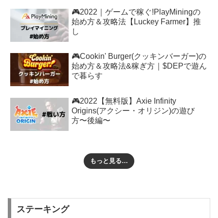
🎮2022｜ゲームで稼ぐ!PlayMiningの
始め方＆攻略法【Luckey Farmer】推
し
🎮Cookin' Burger(クッキンバーガー)の
始め方＆攻略法&稼ぎ方｜$DEPで遊ん
で暮らす
🎮2022【無料版】Axie Infinity
Origins(アクシー・オリジン)の遊び
方〜後編〜
もっと見る…
ステーキング