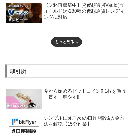
【財務再構築中】貸仮想通貨Vauld(ヴ
ォールド)が230種の仮想通貨レンディ
ングに対応!
もっと見る…
取引所
今から始めるビットコイン0.1枚を買う
→貸す→増やす!!
シンプルにbitFlyerの口座開設&入金方
法を解説【15分作業】