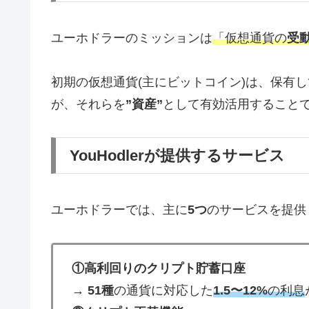
ユーホドラーのミッションは
「仮想通貨の
受動
初期の仮想通貨(主にビットコイン)は、保有し
が、それらを
”資産”
として有効活用すること
YouHodlerが提供するサービス
ユーホドラーでは、主に
5つ
のサービスを提供
①高利回りのクリプト貯蓄口座
→
51種
の通貨に対応した
1.5〜12%
の利息