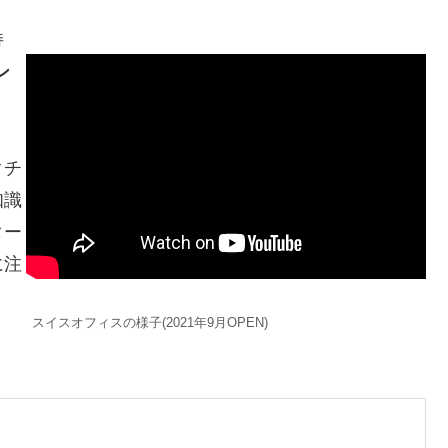
持
ン
クチ
知識
ター
に注
スイスオフィスの様子(2021年9月OPEN)