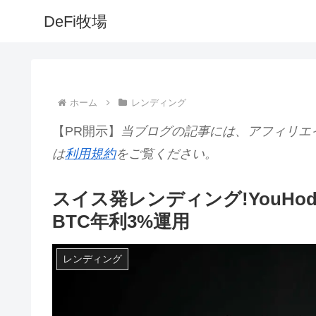
DeFi牧場
ホーム
レンディング
【PR開示】
当ブログの記事には、アフィリエ
は
利用規約
をご覧ください。
スイス発レンディング!YouHo
BTC年利3%運用
レンディング