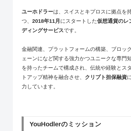
ユーホドラー
は、スイスとキプロスに拠点を
つ、
2018年11月
にスタートした
仮想通貨のレ
ディングサービス
です。
金融関連、プラットフォームの構築、ブロッ
ェーンになど関する強力かつユニークな専門
を持ったチームで構成され、伝統や経験とス
トアップ精神を融合させ、
クリプト担保融資
力しています。
YouHodlerのミッション