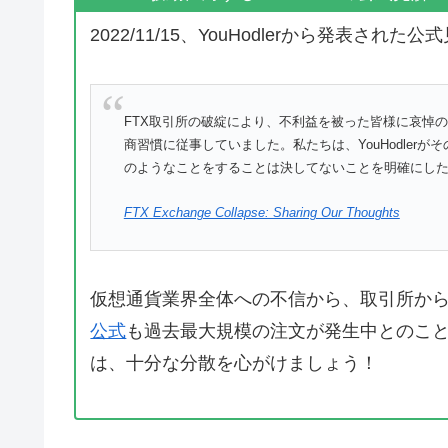
2022/11/15、YouHodlerから発表さ
FTX取引所の破綻により、不利益を被った皆様に哀悼
商習慣に従事していました。私たちは、YouHodler
のようなことをすることは決してないことを明確にし
FTX Exchange Collapse: Sharing Our Thoughts
仮想通貨業界全体への不信から、取引所か
公式
も過去最大規模の注文が発生中とのこ
は、十分な分散を心がけましょう！