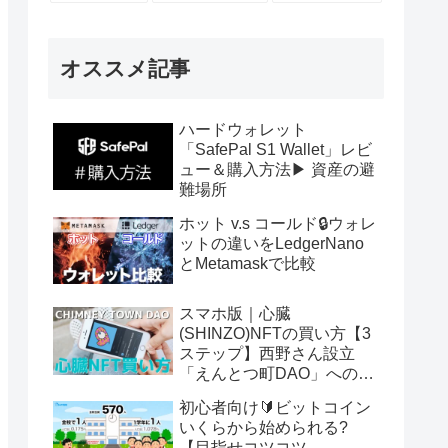
オススメ記事
ハードウォレット
「SafePal S1 Wallet」レビ
ュー＆購入方法▶ 資産の避
難場所
ホット v.s コールド🔒ウォレ
ットの違いをLedgerNano
とMetamaskで比較
スマホ版｜心臓
(SHINZO)NFTの買い方【3
ステップ】西野さん設立
「えんとつ町DAO」へのパ
スポート
初心者向け🔰ビットコイン
いくらから始められる?
【目指せコツコツ