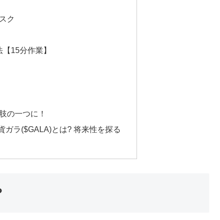
スク
方法【15分作業】
択肢の一つに！
ガラ($GALA)とは? 将来性を探る
？