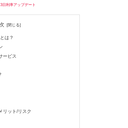
7月3日利率アップデート
次
ー)とは？
ン
るサービス
？
/デメリット/リスク