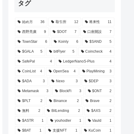
タグ
始め方
36
取引所
12
将来性
11
西野亮廣
9
$DOT
7
口座開設
7
TownStar
6
Koinly
6
$SAND
5
$GALA
5
bitFlyer
5
Coincheck
4
SafePal
4
LedgerNanoS-Plus
4
CoinList
4
OpenSea
4
PlayMining
3
$ADA
3
Nexo
3
$DEP
3
Metamask
3
BlockFi
3
$ONT
2
$PLT
2
Binance
2
Brave
2
無料
2
BitLending
2
$AXS
2
$ASTR
1
youhodler
1
Vauld
1
$BAT
1
支援NFT
1
KuCoin
1