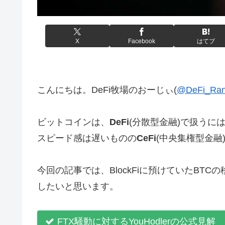
X
Facebook
はてブ
こんにちは。DeFi牧場のおーじぃ(
@DeFi_Ra
ビットコインは、
DeFi
(分散型金融)で扱うに
スピード感は遅いものの
CeFi
(中央集権型金融
今回の記事では、BlockFiに預けていたBTC
したいと思います。
FTX騒動に対するYouHodlerの公式見解