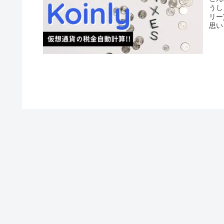
うし
リー
思い