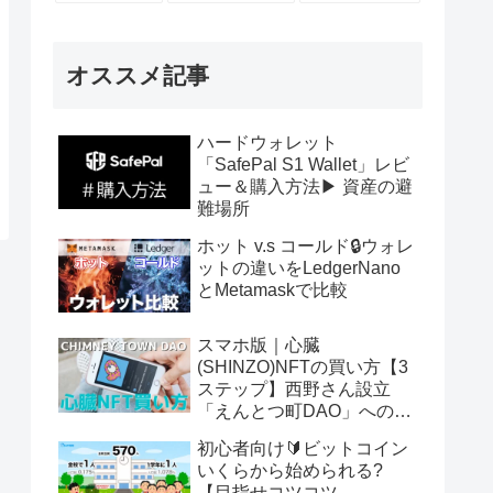
オススメ記事
ハードウォレット
「SafePal S1 Wallet」レビ
ュー＆購入方法▶ 資産の避
難場所
ホット v.s コールド🔒ウォレ
ットの違いをLedgerNano
とMetamaskで比較
スマホ版｜心臓
(SHINZO)NFTの買い方【3
ステップ】西野さん設立
「えんとつ町DAO」へのパ
スポート
初心者向け🔰ビットコイン
いくらから始められる?
【目指せコツコツ