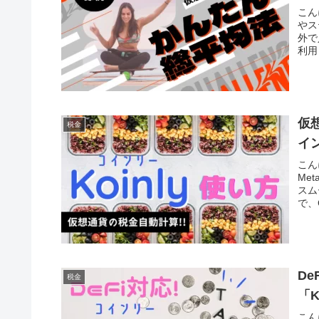
こん
やス
外で
利用
仮
税金
イ
こん
Me
スム
で、
D
税金
「
こん