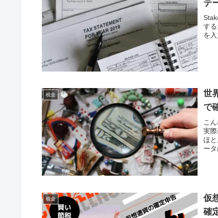
テー
St
する
を入
世
税金
で
こん
実際
ほと
ータ
仮
税金
確