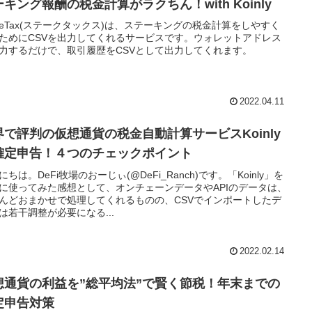
キング報酬の税金計算がラクちん！with Koinly
akeTax(ステークタックス)は、ステーキングの税金計算をしやすく
ためにCSVを出力してくれるサービスです。ウォレットアドレス
力するだけで、取引履歴をCSVとして出力してくれます。
2022.04.11
界で評判の仮想通貨の税金自動計算サービスKoinly
確定申告！４つのチェックポイント
にちは。DeFi牧場のおーじぃ(@DeFi_Ranch)です。「Koinly」を
に使ってみた感想として、オンチェーンデータやAPIのデータは、
んどおまかせで処理してくれるものの、CSVでインポートしたデ
は若干調整が必要になる...
2022.02.14
想通貨の利益を”総平均法”で賢く節税！年末までの
定申告対策