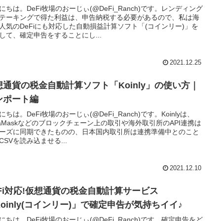
にちは。DeFi牧場のおーじぃ(@DeFi_Ranch)です。レンディング
テーキングで得た利益は、申告納税する必要があるので、私は海
人気のDeFiにも対応した自動損益計算ソフト「(コインリー)」を
して、確定申告をすることにし...
2021.12.25
想通貨の税金自動計算ソフト「Koinly」の使い方｜
ンポート編
にちは。DeFi牧場のおーじぃ(@DeFi_Ranch)です。Koinlyは、
taMaskなどのブロックチェーン上の取引や海外取引所のAPI連携は
ーズに同期できたものの、日本国内取引所は連携準備中とのこと
CSVを読み込ませる...
2021.12.10
eFi対応!仮想通貨の税金自動計算サービス
Koinly(コインリー)」で確定申告が気持ちイイ♪
にちは。DeFi牧場のおーじぃ(@DeFi_Ranch)です。確定申告をど