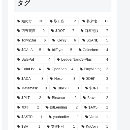
タグ
始め方
36
取引所
12
将来性
11
西野亮廣
9
$DOT
7
口座開設
7
TownStar
6
Koinly
6
$SAND
5
$GALA
5
bitFlyer
5
Coincheck
4
SafePal
4
LedgerNanoS-Plus
4
CoinList
4
OpenSea
4
PlayMining
3
$ADA
3
Nexo
3
$DEP
3
Metamask
3
BlockFi
3
$ONT
2
$PLT
2
Binance
2
Brave
2
無料
2
BitLending
2
$AXS
2
$ASTR
1
youhodler
1
Vauld
1
$BAT
1
支援NFT
1
KuCoin
1