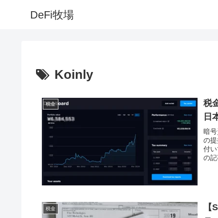
DeFi牧場
Koinly
税金
税金
日
暗号
の提
付い
の記
ん！
【S
税金