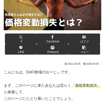
X
Facebook
はてブ
LINE
Pinterest
コピー
2021.03.06
2026.04.05
こんにちは。DeFi牧場のおーじぃです。
まず、このページに来たあなたは恐らく
「価格変動損失」
と検索して、
このページにたどり着いたことでしょう。