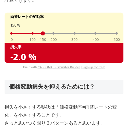
計算できます。
両替レートの変動率
150
%
0
100
150
200
300
400
500
損失率
-2.0
%
Built with
CALCONIC_ Calculator Builder
|
Sign up for free!
価格変動損失を抑えるためには？
損失を小さくする秘訣は「価格変動率=両替レートの変
化」を小さくすることです。
さっと思いつく限り３パターンあると思います。