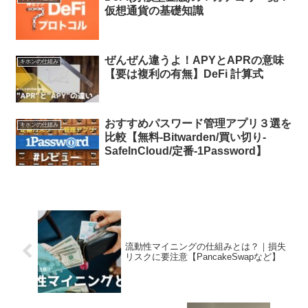
仮想通貨の基礎知識
ぜんぜん違うよ！APYとAPRの意味
キホンの仕組み
【要は複利の有無】DeFi 計算式
おすすめパスワード管理アプリ３選を
キホンの仕組み
比較【無料-Bitwarden/買い切り-
SafeInCloud/定番-1Password】
流動性マイニングの仕組みとは？｜損失
リスクに要注意【PancakeSwapなど】