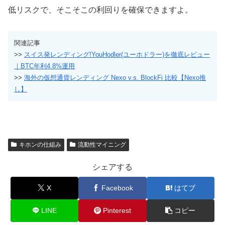
低リスクで、そこそこの利回りを確保できますよ。
関連記事
>>
スイス発レンディング!YouHodler(ユーホドラー)を徹底レビュー
｜BTC年利4.8%運用
>>
海外の仮想通貨レンディング Nexo v.s. BlockFi 比較【Nexo推
し】
キホンの仕組み
流動性マイニング
シェアする
X
Facebook
はてブ
LINE
Pinterest
コピー