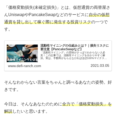
「価格変動損失(未確定損失)」とは、仮想通貨の両替屋さ
んUniswapやPancakeSwapなどのサービスに
自分の仮想
通貨を貸し出して稼ぐ際に発生する投資リスク
の一つで
す。
流動性マイニングの仕組みとは？｜損失リスクに
要注意【PancakeSwapなど】
「流動性マイニング」の意味がさっぱりわからない人必
見！この記事では、流動性マイニングを分かりやすく解
決。実は、手数料がもらえなければほぼ100%マイナスに
なる仕組み。この記事を読めば、流動性マイニングの弱点
が分かるはず！
2021.03.05
www.defi-ranch.com
そんなわからない言葉をちゃんと調べるあなたの姿勢。好
きです。
今日は、そんなあなたのために
全力で「価格変動損失」を
解説
したいと思います。