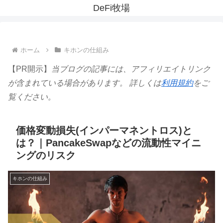
DeFi牧場
ホーム
キホンの仕組み
【PR開示】
当ブログの記事には、アフィリエイトリンク
が含まれている場合があります。 詳しくは
利用規約
をご
覧ください。
価格変動損失(インパーマネントロス)と
は？｜PancakeSwapなどの流動性マイニ
ングのリスク
キホンの仕組み