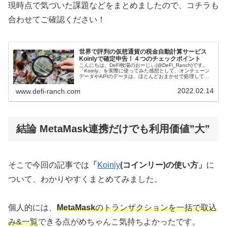
現時点で気づいた課題などをまとめましたので、コチラも
合わせてご確認ください！
世界で評判の仮想通貨の税金自動計算サービス
Koinlyで確定申告！４つのチェックポイント
こんにちは。DeFi牧場のおーじぃ(@DeFi_Ranch)です。
「Koinly」を実際に使ってみた感想として、オンチェーン
データやAPIのデータは、ほとんどおまかせで処理してく
れるものの、CSVでインポートしたデータは若干調整が必
要になる...
2022.02.14
www.defi-ranch.com
結論 MetaMask連携だけでも利用価値”大”
そこで今回の記事では
「
Koinly
(コインリー)の使い方」
に
ついて、わかりやすくまとめてみました。
個人的には、
MetaMask
のトランザクションを一括で取込
み&一覧
できる点がめちゃんこ気持ちよかったです。