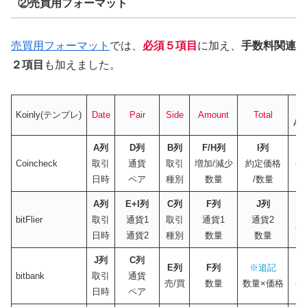
②売買用フォーマット
売買用フォーマット
では、
必須５項目
に加え、
手数料関連
２項目
も加えました。
F
Koinly
(テンプレ)
Date
Pair
Side
Amount
Total
Am
A列
D
列
B
列
F/H
列
I列
L
Coincheck
取引
通貨
取引
増加/減少
約定価格
手
日時
ペア
種別
数量
/数量
A列
E+I列
C列
F列
J列
bitFlier
取引
通貨1
取引
通貨1
通貨2
手
日時
通貨2
種別
数量
数量
J列
C
列
E
列
F
列
※追記
H
bitbank
取引
通貨
売/買
数量
数量×価格
手
日時
ペア