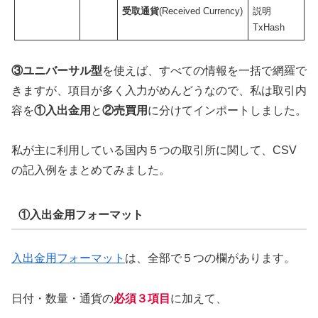
受取通貨
(Received Currency)
説明
TxHash
③ユニバーサル型
を使えば、すべての情報を一括で網羅で
きますが、項目が多く入力がめんどうなので、私は取引内
容を
①入出金用
と
②売買用
に分けてインポートしました。
私が主に利用している国内５つの取引所に関して、CSV
の記入例をまとめてみました。
①入出金用フォーマット
入出金用フォーマット
は、全部で５つの欄があります。
日付・数量・通貨の
必須３項目
に加えて、