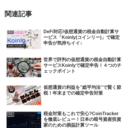
関連記事
DeFi対応!仮想通貨の税金自動計算サ
税金
ービス「Koinly(コインリー)」で確定
申告が気持ちイイ♪
世界で評判の仮想通貨の税金自動計算
税金
サービスKoinlyで確定申告！４つのチ
ェックポイント
仮想通貨の利益を”総平均法”で賢く節
税金
税！年末までの確定申告対策
税金対策もこれで安心?CoinTracker
税金
を徹底レビュー！日本の暗号資産投資
家のための損益計算ツール