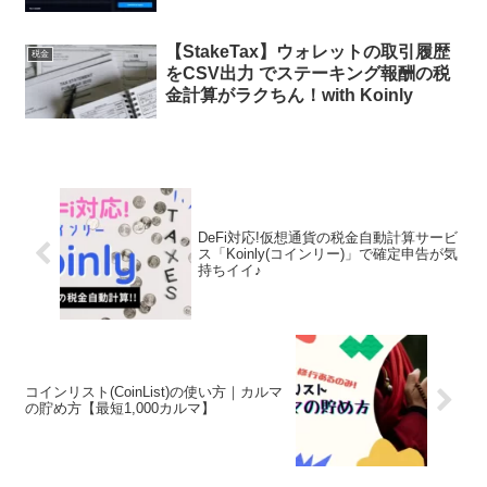
【StakeTax】ウォレットの取引履歴
税金
をCSV出力 でステーキング報酬の税
金計算がラクちん！with Koinly
DeFi対応!仮想通貨の税金自動計算サービ
ス「Koinly(コインリー)」で確定申告が気
持ちイイ♪
コインリスト(CoinList)の使い方｜カルマ
の貯め方【最短1,000カルマ】