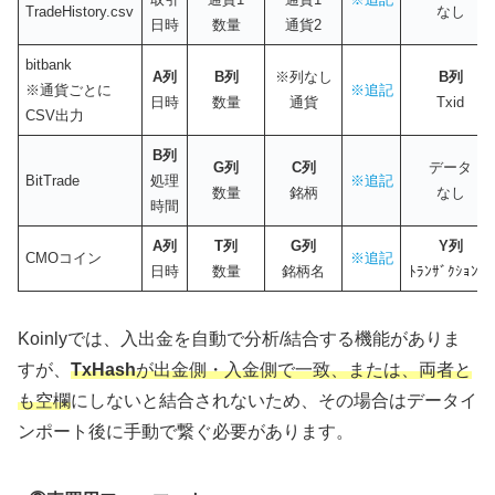
TradeHistory.csv
なし
日時
数量
通貨2
bitbank
A列
B列
※列なし
B列
※通貨ごとに
※追記
日時
数量
通貨
Txid
CSV出力
B列
G列
C列
データ
BitTrade
処理
※追記
数量
銘柄
なし
時間
A列
T列
G列
Y列
CMOコイン
※追記
日時
数量
銘柄名
ﾄﾗﾝｻﾞｸｼｮﾝID
Koinlyでは、入出金を自動で分析/結合する機能がありま
すが、
TxHash
が出金側・入金側で一致
、
または、両者と
も空欄
にしないと結合されないため、その場合はデータイ
ンポート後に手動で繋ぐ必要があります。