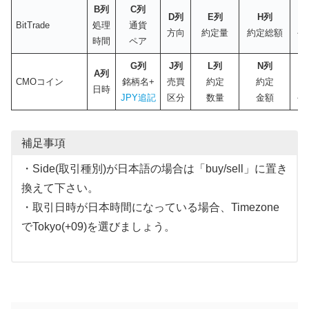
B列
C列
D列
E列
H列
BitTrade
処理
通貨
方向
約定量
約定総額
手
時間
ペア
G列
J列
L列
N列
A列
CMOコイン
銘柄名+
売買
約定
約定
日時
JPY追記
区分
数量
金額
手
補足事項
・Side(取引種別)が日本語の場合は「buy/sell」に置き
換えて下さい。
・取引日時が日本時間になっている場合、Timezone
でTokyo(+09)を選びましょう。