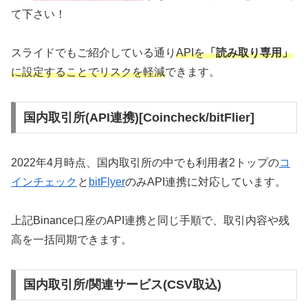
て下さい！
スライドでもご紹介している通り
APIを
「読み取り専用」
に設定することでリスクを軽減
できます。
国内取引所(API連携)[Coincheck/bitFlier]
2022年4月時点、国内取引所の中でも利用者2トップの
コ
インチェック
と
bitFlyer
のみAPI連携に対応しています。
上記Binance口座のAPI連携と同じ手順で、取引内容や残
高を一括同期できます。
国内取引所/関連サービス(CSV取込)