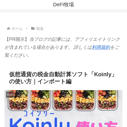
DeFi牧場
ホーム
税金
【PR開示】
当ブログの記事には、アフィリエイトリンク
が含まれている場合があります。 詳しくは
利用規約
をご
覧ください。
仮想通貨の税金自動計算ソフト「Koinly」
の使い方｜インポート編
税金