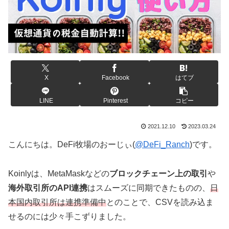
X
Facebook
はてブ
LINE
Pinterest
コピー
2021.12.10
2023.03.24
こんにちは。DeFi牧場のおーじぃ(
@DeFi_Ranch
)です。
Koinlyは、MetaMaskなどの
ブロックチェーン上の取引
や
海外取引所のAPI連携
はスムーズに同期できたものの、
日
本国内取引所は連携準備中
とのことで、CSVを読み込ま
せるのには少々手こずりました。