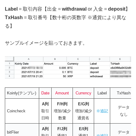
Label
= 取引内容【出金 =
withdrawal
or 入金 =
deposit
】
TxHash
= 取引番号【数十桁の英数字 ※通貨により異な
る】
サンプルイメージを貼っておきます。
Koinly(テンプレ)
Date
Amount
Currency
Label
TxHash
A列
F/H
列
E/G
列
データ
Coincheck
取引
増加/減少
増加/減少
※追記
なし
日時
数量
通貨名
A列
F/J列
E/I列
bitFlier
データ
取引
通貨1
通貨1
※追記