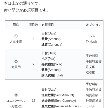
本は上記の通りです。
赤い部分が必須項目です。
用途
項目数
必須項目
オプション
日付
(Date)
①
ラベル
5
数量
(Amount)
入出金用
TxHash
通貨
(Currency)
日付
(Date)
手数料額
ペア
(Pair)
②
手数料通貨
9
売買種別
(Side)
売買用
注文ID
数量
(Amount)
取引ID
購入費用
(Total)
手数料額
日付
(Date)
手数料通貨
③
送金数量
(Sent Amount)
純資産額
ユニバーサル
12
送金通貨
(Sent Currency)
純資産通貨
(万能)型
受取数量
(Received Amount)
ラベル