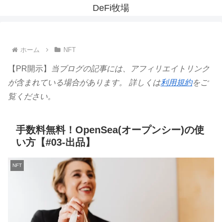
DeFi牧場
ホーム
NFT
【PR開示】
当ブログの記事には、アフィリエイトリンク
が含まれている場合があります。 詳しくは
利用規約
をご
覧ください。
手数料無料！OpenSea(オープンシー)の使
い方【#03-出品】
NFT