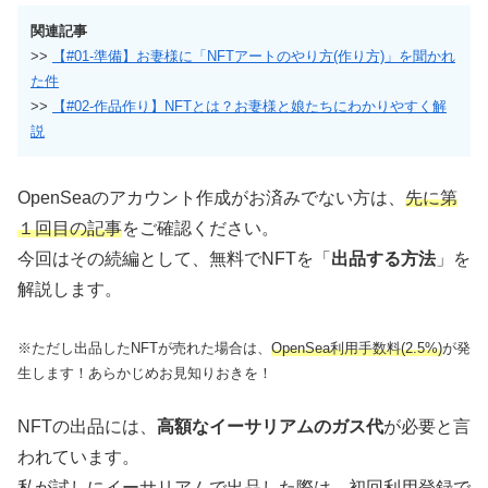
関連記事
>>
【#01-準備】お妻様に「NFTアートのやり方(作り方)」を聞かれ
た件
>>
【#02-作品作り】NFTとは？お妻様と娘たちにわかりやすく解
説
OpenSeaのアカウント作成がお済みでない方は、
先に第
１回目の記事
をご確認ください。
今回はその続編として、無料でNFTを「
出品する方法
」を
解説します。
※ただし出品したNFTが売れた場合は、
OpenSea利用手数料(2.5%)
が発
生します！あらかじめお見知りおきを！
NFTの出品には、
高額なイーサリアムのガス代
が必要と言
われています。
私が試しにイーサリアムで出品した際は、
初回利用登録で