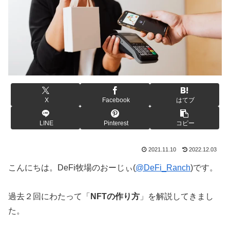
X
Facebook
はてブ
LINE
Pinterest
コピー
2021.11.10
2022.12.03
こんにちは。DeFi牧場のおーじぃ(
@DeFi_Ranch
)です。
過去２回にわたって「
NFTの作り方
」を解説してきまし
た。