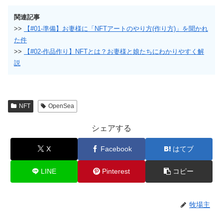
関連記事
スマホ＆パソコン｜メタマスクでNFT
NFT
を表示させる方法【２択】
NFTが抜かれる!?初心者を詐欺/ハッ
チムニータウンDAO
キングから守る🔒「NFT盗難防止機
能」でセキュリティ強化
お妻様に「NFTアートのやり方(作り
NFT
方)」を聞かれた件【#1-準備】
スマホだけでNFT保管用ウォレットを
ウォレット
分ける！オススメ無料アプリ+α｜
TrustWallet/BitKeep/SafePal