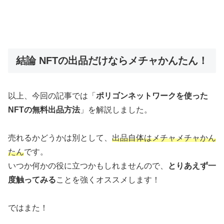
ではまた！
関連記事
>>
【#01-準備】お妻様に「NFTアートのやり方(作り方)」を聞かれ
た件
>>
【#02-作品作り】NFTとは？お妻様と娘たちにわかりやすく解
説
NFT
OpenSea
シェアする
X
Facebook
はてブ
LINE
Pinterest
コピー
牧場主