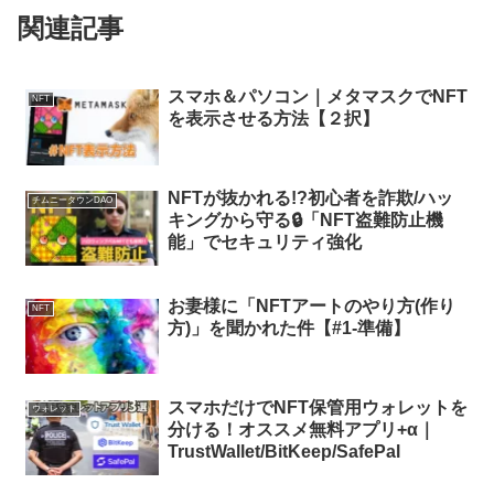
NFT展示専用ディスプレイ
NFT
「Tokenframe」とは？その魅力と価
格と使い方を調査!
NFTとは？お妻様と娘たちにわかりや
NFT
すく解説【#2-作品作り】
NFTとは？お妻様と娘たちにわかりやす
く解説【#2-作品作り】