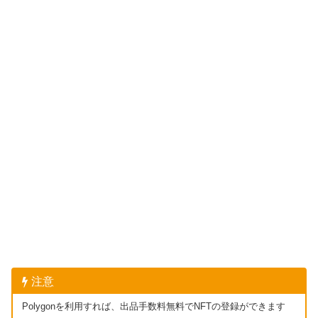
注意
Polygonを利用すれば、出品手数料無料でNFTの登録ができます
が、その分
安っぽいイメージ
で扱われてしまうため、練習後、自
分のアート作品に自信がある方・高額で販売したい方は、
手数料
が高くともイーサリアムで出品
することをオススメします。
OpenSea(オープンシー)でのNFT購入方法
【１分作業】