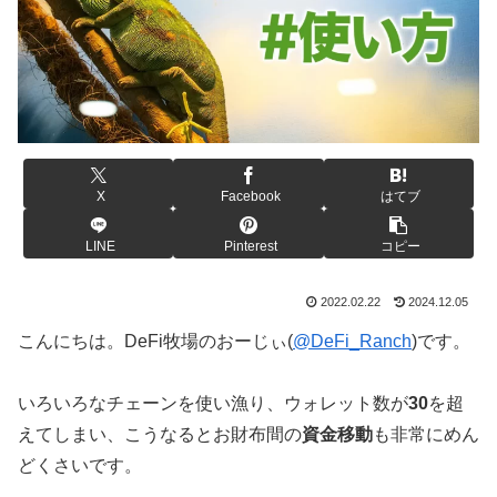
X
Facebook
はてブ
LINE
Pinterest
コピー
2022.02.22
2024.12.05
こんにちは。DeFi牧場のおーじぃ(
@DeFi_Ranch
)です。
いろいろなチェーンを使い漁り、ウォレット数が
30
を超
えてしまい、こうなるとお財布間の
資金移動
も非常にめん
どくさいです。