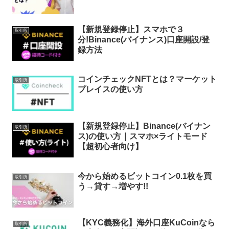
【新規登録停止】スマホで３
取引所
分!Binance(バイナンス)口座開設/登
録方法
コインチェックNFTとは？マーケット
取引所
プレイスの使い方
【新規登録停止】Binance(バイナン
取引所
ス)の使い方｜スマホ×ライトモード
【超初心者向け】
今から始めるビットコイン0.1枚を買
取引所
う→貸す→増やす!!
【KYC義務化】海外口座KuCoinなら
取引所