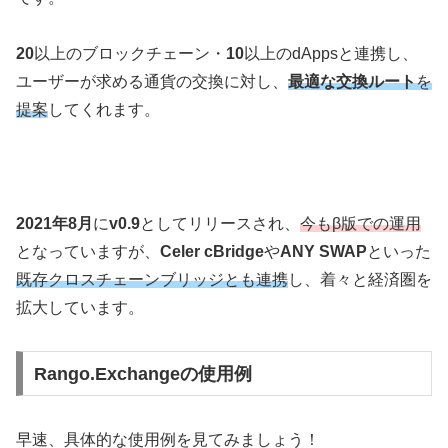
20
以上のブロックチェーン・
10
以上のdAppsと連携し、
ユーザーが求める通貨の交換に対し、
最適な交換ルート
を
提案
してくれます。
2021年8月
に
v0.9
としてリリースされ、
今もβ版での運用
となっていますが、
Celer cBridge
や
ANY SWAP
といった
既存クロスチェーンブリッジとも連携
し、着々と経済圏を
拡大しています。
Rango.Exchangeの使用例
早速、具体的な使用例を見てみましょう！