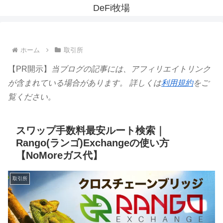
DeFi牧場
ホーム
取引所
【PR開示】
当ブログの記事には、アフィリエイトリンク
が含まれている場合があります。 詳しくは
利用規約
をご
覧ください。
スワップ手数料最安ルート検索｜
Rango(ランゴ)Exchangeの使い方
【NoMoreガス代】
取引所