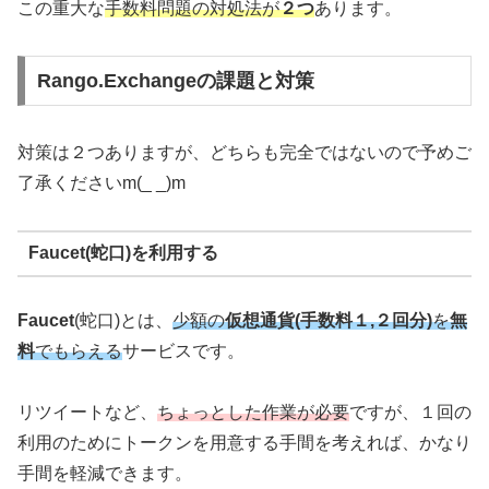
この重大な
手数料問題の対処法が
２つ
あります。
Rango.Exchangeの課題と対策
対策は２つありますが、どちらも完全ではないので予めご
了承くださいm(_ _)m
Faucet(蛇口)を利用する
Faucet
(蛇口)とは、
少額の
仮想通貨(手数料１,２回分)
を
無
料
でもらえる
サービスです。
リツイートなど、
ちょっとした作業が必要
ですが、１回の
利用のためにトークンを用意する手間を考えれば、かなり
手間を軽減できます。