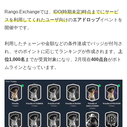
Rango.Exchangeでは、
IDO(時期未定)時点までにサービ
スを利用してくれたユーザ向け
の
エアドロップ
イベントを
開催中です。
利用したチェーンや金額などの条件達成でバッジが付与さ
れ、そのポイントに応じてランキングが作成されます。
上
位1,000名
までが受賞対象になり、2月現在
400点台
がボト
ムラインとなっています。