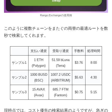
Rango.Exchangeの使用例
このように複数チェーンをまたぐの両替の最適ルートを数
秒で検索してくれます。
支払い通貨
受取り通貨
手数料
処理時間
1 ETH
51.59 bLuna
サンプル1
$3.76
8:00
(Polygon)
(Terra)
1000 BUSD
1007.2 USDC
サンプル2
$5.63
4:30
(BSC)
(ARBITRUM)
15 AVAX
685.7 FTM
サンプル3
$0.75
5:15
(Avax)
(Fantom)
現時点では、コスト優先の検索結果のようですが、急ぎの