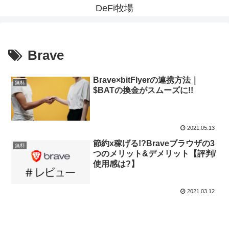
DeFi牧場
Brave
Brave×bitFlyerの連携方法｜
無料
$BATの換金がスムーズに!!
2021.05.13
節約x稼げる!?Braveブラウザの3
無料
つのメリット&デメリット【評判/
使用感は?】
2021.03.12