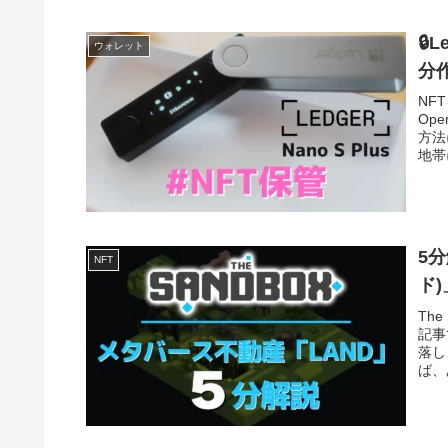
🔒
ウォレット
分
NF
Op
方法
地帯
5
NFT
ド
Th
記事
落し
ば、