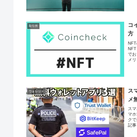
コ
取引所
方
NF
NF
でお
メリ
ス
ウォレット
メ無
スマ
マホ
クで
記事