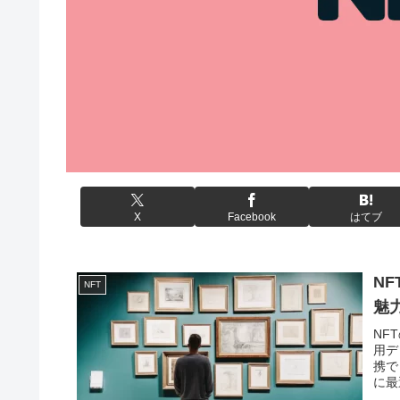
X
Facebook
はてブ
NF
NFT
魅
NF
用デ
携で
に最