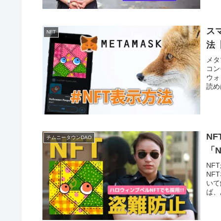
ス
NFT
法
メタ
コン
ウォ
読め
N
チムニータウンDAO
「
NF
NF
いて
ば、