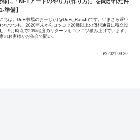
妻様に「NFTアートのやり方(作り方)」を聞かれた件
1-準備】
にちは。DeFi牧場のおーじぃ(@DeFi_Ranch)です。いまさら遅い
われつつも、2020年末からコツコツ20種以上の仮想通貨に積立投
し、9月時点で20%程度のリターンをコツコツ積み上げています。
家のお妻様がお茶会で聞い...
2021.09.29