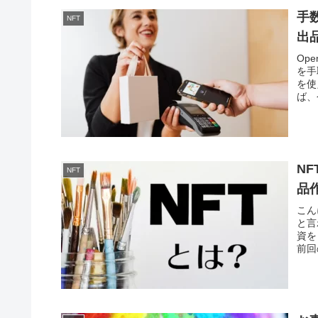
手数
NFT
出
Op
を手
を使
ば、
N
NFT
品
こん
と言
資を
前回