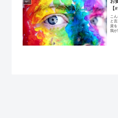
お
NFT
【#
こん
と言
資を
我が