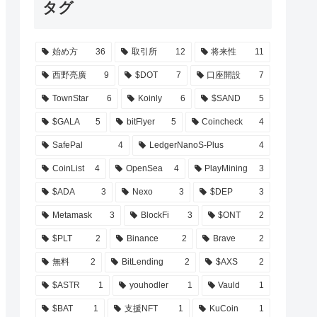
タグ
始め方
36
取引所
12
将来性
11
西野亮廣
9
$DOT
7
口座開設
7
TownStar
6
Koinly
6
$SAND
5
$GALA
5
bitFlyer
5
Coincheck
4
SafePal
4
LedgerNanoS-Plus
4
CoinList
4
OpenSea
4
PlayMining
3
$ADA
3
Nexo
3
$DEP
3
Metamask
3
BlockFi
3
$ONT
2
$PLT
2
Binance
2
Brave
2
無料
2
BitLending
2
$AXS
2
$ASTR
1
youhodler
1
Vauld
1
$BAT
1
支援NFT
1
KuCoin
1