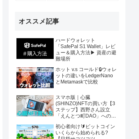
オススメ記事
ハードウォレット
「SafePal S1 Wallet」レビ
ュー＆購入方法▶ 資産の避
難場所
ホット v.s コールド🔒ウォレ
ットの違いをLedgerNano
とMetamaskで比較
スマホ版｜心臓
(SHINZO)NFTの買い方【3
ステップ】西野さん設立
「えんとつ町DAO」へのパ
スポート
初心者向け🔰ビットコイン
いくらから始められる?
【目指せコツコツ