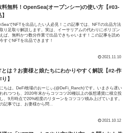
料無料！OpenSea(オープンシー)の使い方【#03-
品】
enSeaでNFTを出品したい人必見！この記事では、NFTの出品方法
取り足取り解説します。実は、イーサリアムの代わりにポリゴン
えば、無料かつ数分作業で出品できちゃいます！この記事を読め
今すぐNFTを出品できます！
2021.11.10
FTとは？お妻様と娘たちにわかりやすく解説【#2-作
作り】
にちは。DeFi牧場のおーじぃ(@DeFi_Ranch)です。いまさら遅い
われつつも、2020年末からコツコツ20種以上の仮想通貨に積立投
し、9月時点で20%程度のリターンをコツコツ積み上げています。
の記事では、お妻様から問...
2021.10.12