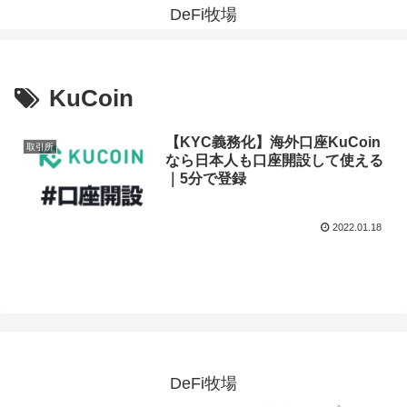
DeFi牧場
KuCoin
【KYC義務化】海外口座KuCoin
取引所
なら日本人も口座開設して使える
｜5分で登録
2022.01.18
DeFi牧場