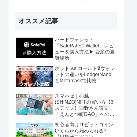
オススメ記事
ハードウォレット
「SafePal S1 Wallet」レビ
ュー＆購入方法▶ 資産の避
難場所
ホット v.s コールド🔒ウォレ
ットの違いをLedgerNano
とMetamaskで比較
スマホ版｜心臓
(SHINZO)NFTの買い方【3
ステップ】西野さん設立
「えんとつ町DAO」へのパ
スポート
初心者向け🔰ビットコイン
いくらから始められる?
【目指せコツコツ