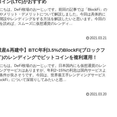
コイン(LTC)がおすすめ
にちは。DeFi牧場のおーじぃです。前回の記事では「BlockFi」の
やメリット・デメリットについて解説しました。今回は具体的に
開設やレンディングをする方法を解説したいと思います。今回の
を読めば、スムーズに仮想通貨のレンディ...
2021.03.21
産&再建中】BTC年利3.5%のBlockFi(ブロックフ
イ)のレンディングでビットコインを複利運用！
にちは。DeFi牧場のおーじぃです。日本国内にも仮想通貨のレン
ングサービスはありますが、年利2~15%の利息は国内サービスよ
条件が良さそうです。今回は、世界最王手レンディングサービス
lockFi」について深堀りしてみたいと思...
2021.03.20