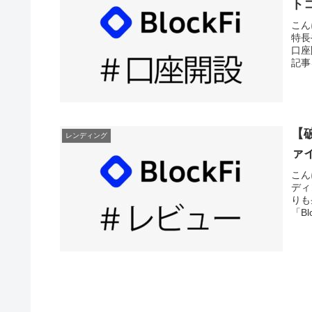
ト
こん
特長
口座
記事
【破
レンディング
ァ
こん
ディ
りも
「B