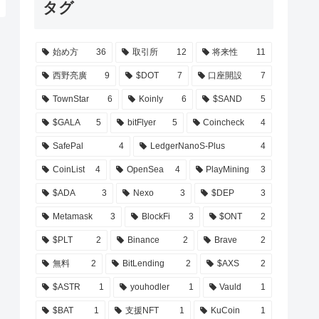
タグ
始め方
36
取引所
12
将来性
11
西野亮廣
9
$DOT
7
口座開設
7
TownStar
6
Koinly
6
$SAND
5
$GALA
5
bitFlyer
5
Coincheck
4
SafePal
4
LedgerNanoS-Plus
4
CoinList
4
OpenSea
4
PlayMining
3
$ADA
3
Nexo
3
$DEP
3
Metamask
3
BlockFi
3
$ONT
2
$PLT
2
Binance
2
Brave
2
無料
2
BitLending
2
$AXS
2
$ASTR
1
youhodler
1
Vauld
1
$BAT
1
支援NFT
1
KuCoin
1