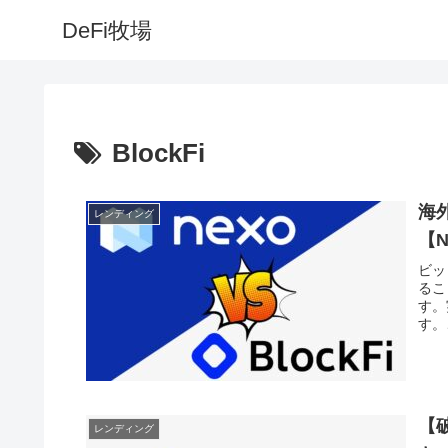
DeFi牧場
BlockFi
海外
レンディング
【N
ビッ
るこ
す。
す。
【
レンディング