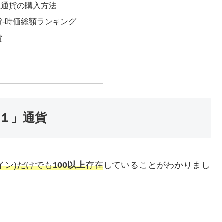
想通貨の購入方法
貨-時価総額ランキング
貨
１」通貨
イン)だけでも
100以上
存在
していることがわかりまし