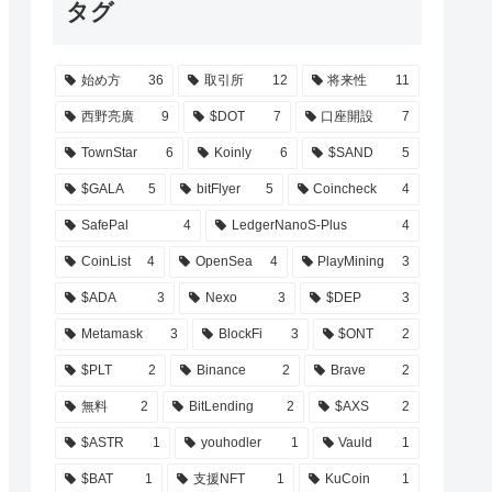
タグ
始め方
36
取引所
12
将来性
11
西野亮廣
9
$DOT
7
口座開設
7
TownStar
6
Koinly
6
$SAND
5
$GALA
5
bitFlyer
5
Coincheck
4
SafePal
4
LedgerNanoS-Plus
4
CoinList
4
OpenSea
4
PlayMining
3
$ADA
3
Nexo
3
$DEP
3
Metamask
3
BlockFi
3
$ONT
2
$PLT
2
Binance
2
Brave
2
無料
2
BitLending
2
$AXS
2
$ASTR
1
youhodler
1
Vauld
1
$BAT
1
支援NFT
1
KuCoin
1