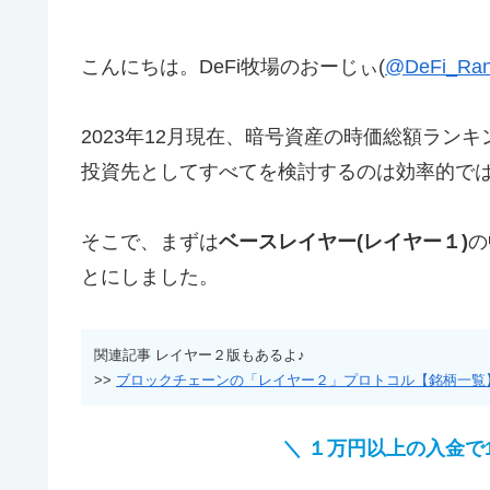
こんにちは。DeFi牧場のおーじぃ(
@DeFi_Ra
2023年12月現在、暗号資産の時価総額ラン
投資先としてすべてを検討するのは効率的で
そこで、まずは
ベースレイヤー(レイヤー１)
の
とにしました。
関連記事 レイヤー２版もあるよ♪
>>
ブロックチェーンの「レイヤー２」プロトコル【銘柄一覧
＼ １
万円
以上の入金で1