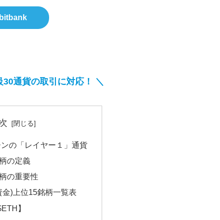
bitbank
級30通貨の取引に対応！ ＼
次
ーンの「レイヤー１」通貨
銘柄の定義
銘柄の重要性
資金)上位15銘柄一覧表
【$ETH】