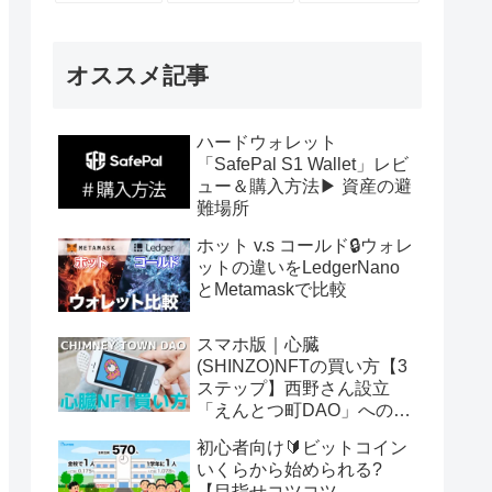
オススメ記事
ハードウォレット
「SafePal S1 Wallet」レビ
ュー＆購入方法▶ 資産の避
難場所
ホット v.s コールド🔒ウォレ
ットの違いをLedgerNano
とMetamaskで比較
スマホ版｜心臓
(SHINZO)NFTの買い方【3
ステップ】西野さん設立
「えんとつ町DAO」へのパ
スポート
初心者向け🔰ビットコイン
いくらから始められる?
【目指せコツコツ