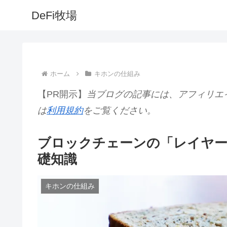
DeFi牧場
ホーム
キホンの仕組み
【PR開示】
当ブログの記事には、アフィリエ
は
利用規約
をご覧ください。
ブロックチェーンの「レイヤー
礎知識
キホンの仕組み