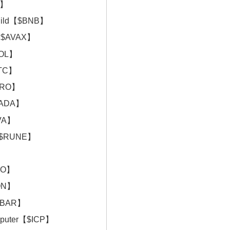
X】
Build【$BNB】
【$AVAX】
SOL】
BTC】
CRO】
$ADA】
VA】
【$RUNE】
】
LO】
ON】
HBAR】
omputer【$ICP】