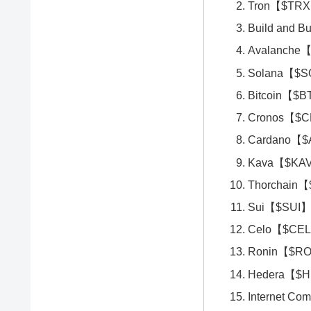
Tron【$TR
Build and 
Avalanche
Solana【$
Bitcoin【$
Cronos【$
Cardano【
Kava【$KA
Thorchain
Sui【$SUI
Celo【$CE
Ronin【$R
Hedera【$
Internet C