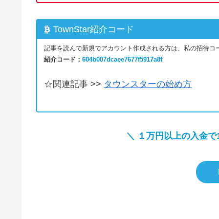
TownStar紹介コード
記事を読んで新規でアカウント作成される方は、私の招待コ
紹介コード：
604b007dcaee7677f5917a8f
☆関連記事 >>
タウンスターの始め方
＼ １
万円
以上の入金で1