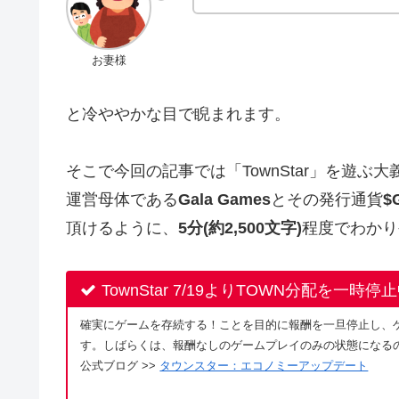
お妻様
と冷ややかな目で睨まれます。
そこで今回の記事では「TownStar」を遊ぶ
運営母体である
Gala Games
とその発行通貨
$
頂けるように、
5分(約2,500文字)
程度でわかり
TownStar 7/19よりTOWN分配を一時停
確実にゲームを存続する！ことを目的に報酬を一旦停止し、
す。しばらくは、報酬なしのゲームプレイのみの状態になるの
公式ブログ >>
タウンスター：エコノミーアップデート