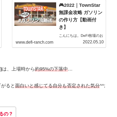
🎮2022｜TownStar
無課金攻略 ガソリン
の作り方【動画付
き】
こんにちは。DeFi牧場のお
ーじぃ(@DeFi_Ranch)で
2022.05.10
www.defi-ranch.com
す。2021年3月頃に
GalaGamesの
「TownStar」を知り、イベ
ントのバグのお詫びで無課
)
は、上場時から
約95%の下落中
…
金でNFTをゲットしてから
は、ほぼ毎日プレイしてい
ます。しかしながら
下がると
面白いと感じてる自分も否定された気分
^^;
「TownS...
るの？