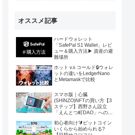
オススメ記事
ハードウォレット
「SafePal S1 Wallet」レビ
ュー＆購入方法▶ 資産の避
難場所
ホット v.s コールド🔒ウォレ
ットの違いをLedgerNano
とMetamaskで比較
スマホ版｜心臓
(SHINZO)NFTの買い方【3
ステップ】西野さん設立
「えんとつ町DAO」へのパ
スポート
初心者向け🔰ビットコイン
いくらから始められる?
【目指せコツコツ