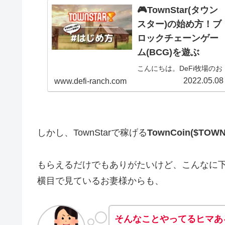
🎮TownStar(タウン
スター)の始め方！ブ
ロックチェーンゲー
ム(BCG)を遊ぶ
こんにちは。DeFi牧場のお
ーじぃ(@DeFi_Ranch)で
2022.05.08
www.defi-ranch.com
す。2021年3月頃から、は
や１年以上GalaGamesの
「TownStar」を楽しんでい
ます。シムシティー好きの
しかし、TownStarで稼げる
TownCoin($TOWN
方にはたまらない、戦略性
のある面白いゲームです！
放置してもゲーム...
もらえるだけでもありがたいけど、こんなに
横目で見ているお妻様からも、
そんなことやってるヒマあ