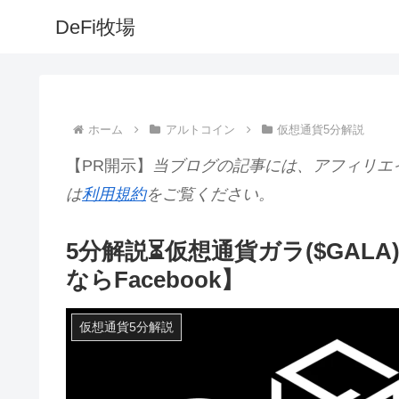
DeFi牧場
ホーム
アルトコイン
仮想通貨5分解説
【PR開示】
当ブログの記事には、アフィリエ
は
利用規約
をご覧ください。
5分解説⏳仮想通貨ガラ($GAL
ならFacebook】
仮想通貨5分解説