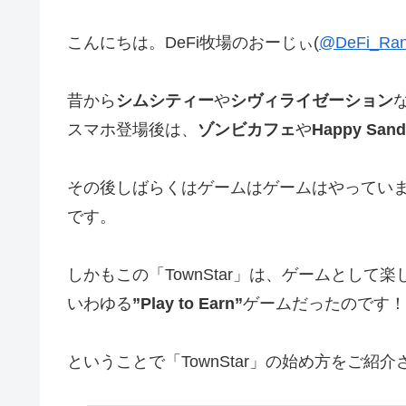
こんにちは。DeFi牧場のおーじぃ(
@DeFi_Ra
昔から
シムシティー
や
シヴィライゼーション
スマホ登場後は、
ゾンビカフェ
や
Happy Sand
その後しばらくはゲームはゲームはやってい
です。
しかもこの「TownStar」は、ゲームとして
いわゆる
”Play to Earn”
ゲームだったのです！
ということで「TownStar」の始め方をご紹