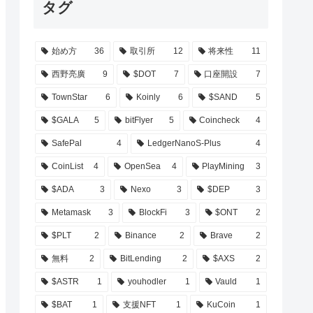
タグ
始め方
36
取引所
12
将来性
11
西野亮廣
9
$DOT
7
口座開設
7
TownStar
6
Koinly
6
$SAND
5
$GALA
5
bitFlyer
5
Coincheck
4
SafePal
4
LedgerNanoS-Plus
4
CoinList
4
OpenSea
4
PlayMining
3
$ADA
3
Nexo
3
$DEP
3
Metamask
3
BlockFi
3
$ONT
2
$PLT
2
Binance
2
Brave
2
無料
2
BitLending
2
$AXS
2
$ASTR
1
youhodler
1
Vauld
1
$BAT
1
支援NFT
1
KuCoin
1