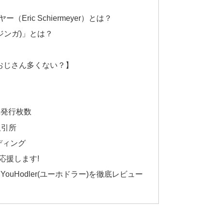
ric Schiermeyer）とは？
a(ジンガ)」とは？
【おじさん多くない？】
額&発行枚数
取引所
ディング
応援します!
ouHodler(ユーホドラー)を徹底レビュー