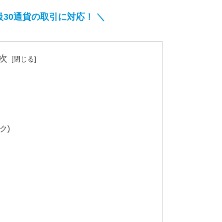
級30通貨の取引に対応！ ＼
次
ク)
？