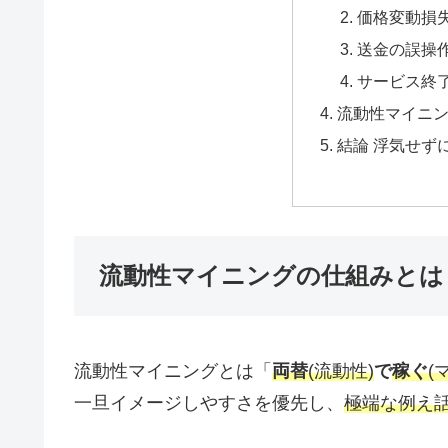
価格変動損失
送金の誤操
サービス終
流動性マイニ
結論 浮気せず
流動性マイニングの仕組みとは
流動性マイニングとは「
両替
(流動性)
で
稼ぐ
(
一旦イメージしやすさを優先し、
極端な例え