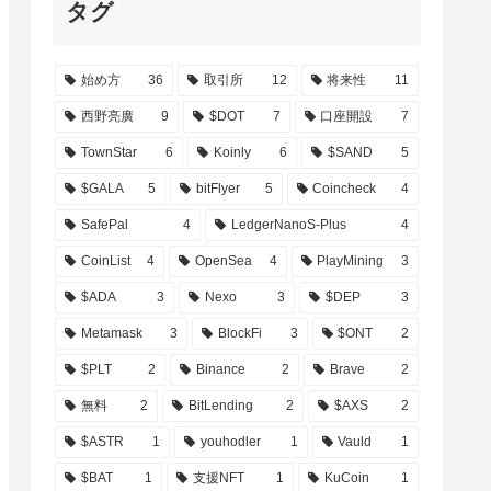
タグ
始め方
36
取引所
12
将来性
11
西野亮廣
9
$DOT
7
口座開設
7
TownStar
6
Koinly
6
$SAND
5
$GALA
5
bitFlyer
5
Coincheck
4
SafePal
4
LedgerNanoS-Plus
4
CoinList
4
OpenSea
4
PlayMining
3
$ADA
3
Nexo
3
$DEP
3
Metamask
3
BlockFi
3
$ONT
2
$PLT
2
Binance
2
Brave
2
無料
2
BitLending
2
$AXS
2
$ASTR
1
youhodler
1
Vauld
1
$BAT
1
支援NFT
1
KuCoin
1