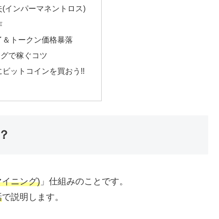
(インパーマネントロス)
作
了＆トークン価格暴落
ングで稼ぐコツ
にビットコインを買おう!!
？
マイニング)
」仕組みのことです。
話
で説明します。