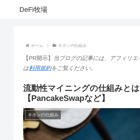
DeFi牧場
ホーム
キホンの仕組み
【PR開示】
当ブログの記事には、アフィリエ
は
利用規約
をご覧ください。
流動性マイニングの仕組みとは
【PancakeSwapなど】
キホンの仕組み