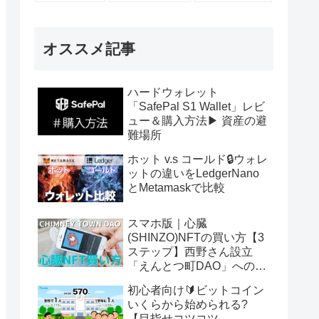
オススメ記事
ハードウォレット
「SafePal S1 Wallet」レビ
ュー＆購入方法▶ 資産の避
難場所
ホット v.s コールド🔒ウォレ
ットの違いをLedgerNano
とMetamaskで比較
スマホ版｜心臓
(SHINZO)NFTの買い方【3
ステップ】西野さん設立
「えんとつ町DAO」へのパ
スポート
初心者向け🔰ビットコイン
いくらから始められる?
【目指せコツコツ