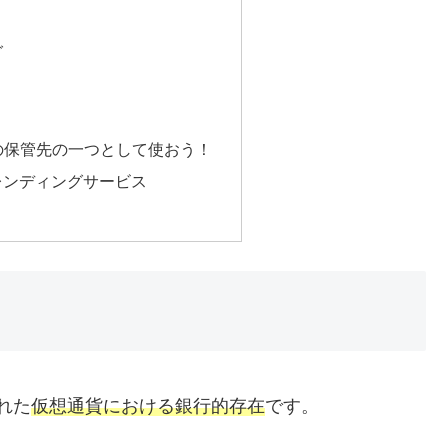
グ
の保管先の一つとして使おう！
レンディングサービス
？
された
仮想通貨における銀行的存在
です。