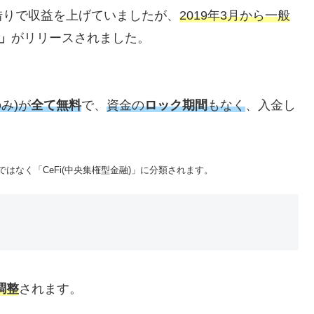
借りで収益を上げていましたが、
2019年3月から一般
」
がリリースされました。
み)が
全て無料
で、
資金の
ロック期間
もなく
、入金し
。
)」ではなく「CeFi(中央集権型金融)」に分類されます。
調整
されます。