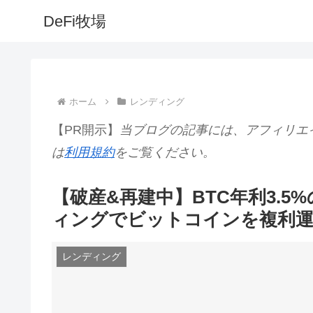
DeFi牧場
ホーム
レンディング
【PR開示】
当ブログの記事には、アフィリエ
は
利用規約
をご覧ください。
【破産&再建中】BTC年利3.5%
ィングでビットコインを複利運
レンディング