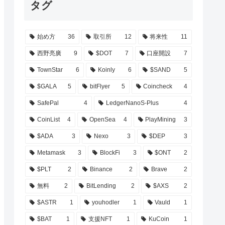
タグ
始め方
36
取引所
12
将来性
11
西野亮廣
9
$DOT
7
口座開設
7
TownStar
6
Koinly
6
$SAND
5
$GALA
5
bitFlyer
5
Coincheck
4
SafePal
4
LedgerNanoS-Plus
4
CoinList
4
OpenSea
4
PlayMining
3
$ADA
3
Nexo
3
$DEP
3
Metamask
3
BlockFi
3
$ONT
2
$PLT
2
Binance
2
Brave
2
無料
2
BitLending
2
$AXS
2
$ASTR
1
youhodler
1
Vauld
1
$BAT
1
支援NFT
1
KuCoin
1