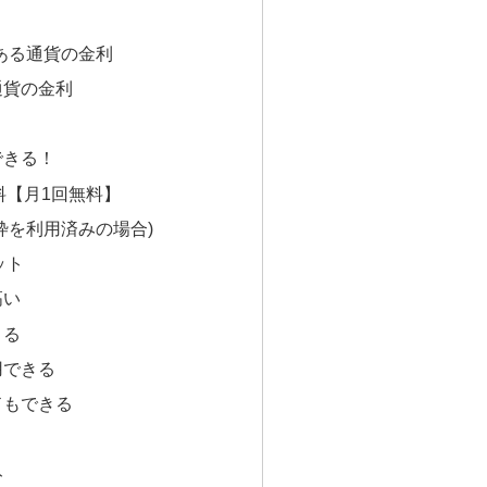
)のある通貨の金利
通貨の金利
できる！
数料【月1回無料】
枠を利用済みの場合)
ット
高い
きる
用できる
ドもできる
ト