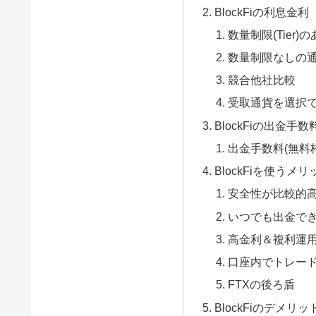
BlockFiの利息金利
数量制限(Tier
数量制限なしの
競合他社比較
受取通貨を選択
BlockFiの出金手
出金手数料(無料
BlockFiを使うメリ
安全性が比較的
いつでも出金で
高金利＆複利運
口座内でトレー
FTXの後ろ盾
BlockFiのデメリッ