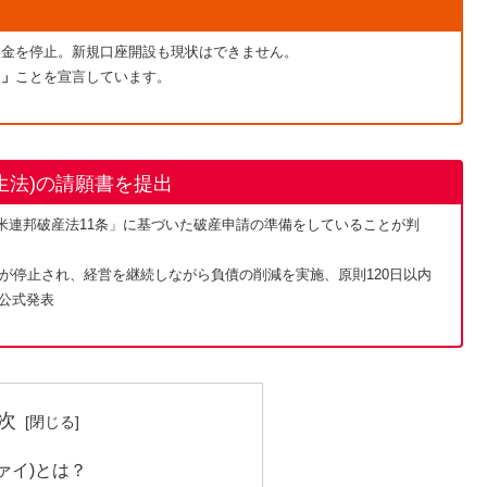
顧客の出金を停止。新規口座開設も現状はできません。
る」
ことを宣言しています。
再生法)の請願書を提出
BlockFiが「米連邦破産法11条」に基づいた破産申請の準備をしていることが判
立が停止され、経営を継続しながら負債の削減を実施、原則120日以内
る公式発表
次
ファイ)とは？