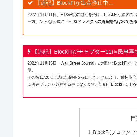
【追記】BlockFIが出金停止中…
2022年11月11日、FTX破綻の煽りを受け、BlockFiが
一方、Nexoは公式に
「FTX/アラメダへの資産割合は$0であ
【追記】BlockFIがチャプター11(≒民事
2022年11月15日「Wall Street Journal」の報道で
明。
その後11/28に正式に請願書を提出したことにより、債権取
に再建プランを策定する事になります。詳細｜BlockFiによ
目
BlockFi(ブロック