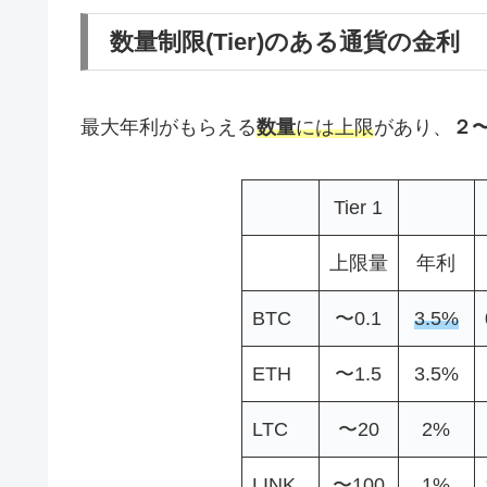
数量制限(Tier)のある通貨の金利
最大年利がもらえる
数量
には上限
があり、
２
Tier 1
上限量
年利
BTC
〜0.1
3.5%
ETH
〜1.5
3.5%
LTC
〜20
2%
LINK
〜100
1%