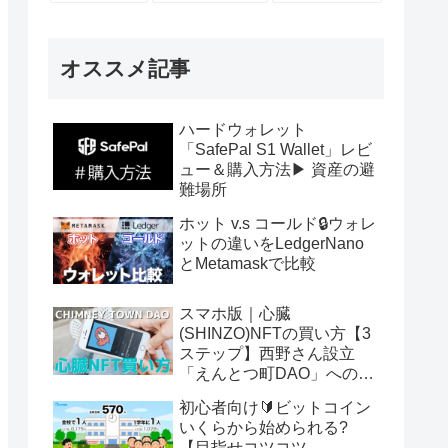
オススメ記事
ハードウォレット
「SafePal S1 Wallet」レビ
ュー＆購入方法▶ 資産の避
難場所
ホット v.s コールド🔒ウォレ
ットの違いをLedgerNano
とMetamaskで比較
スマホ版｜心臓
(SHINZO)NFTの買い方【3
ステップ】西野さん設立
「えんとつ町DAO」へのパ
スポート
初心者向け🔰ビットコイン
いくらから始められる?
【目指せコツコツ