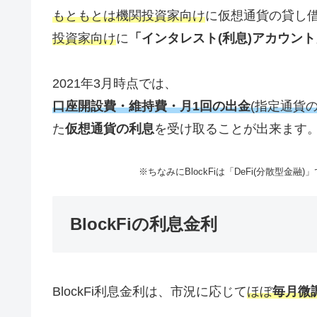
もともとは機関投資家向け
に仮想通貨の貸し
投資家向け
に
「インタレスト(利息)アカウント
2021年3月時点では、
口座開設費・維持費・月1回の出金
(指定通貨の
た
仮想通貨の利息
を受け取ることが出来ます
※ちなみにBlockFiは「DeFi(分散型金融
BlockFiの利息金利
BlockFi利息金利は、市況に応じて
ほぼ
毎月微