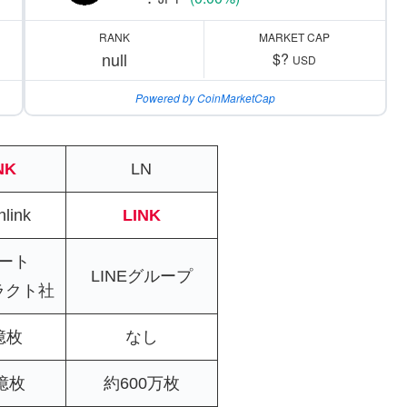
RANK
MARKET CAP
null
$?
USD
Powered by CoinMarketCap
NK
LN
nlink
LINK
ート
LINEグループ
ラクト社
億枚
なし
5億枚
約600万枚