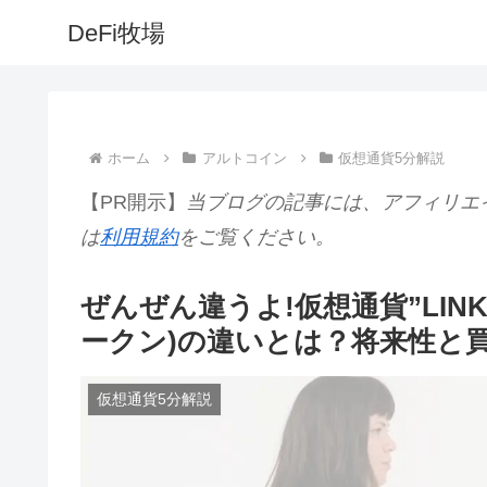
DeFi牧場
ホーム
アルトコイン
仮想通貨5分解説
【PR開示】
当ブログの記事には、アフィリエ
は
利用規約
をご覧ください。
ぜんぜん違うよ!仮想通貨”LINK”(
ークン)の違いとは？将来性と
仮想通貨5分解説