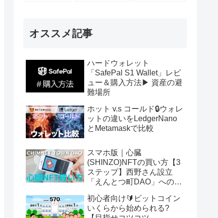
オススメ記事
ハードウォレット
「SafePal S1 Wallet」レビ
ュー＆購入方法▶ 資産の避
難場所
ホット v.s コールド🔒ウォレ
ットの違いをLedgerNano
とMetamaskで比較
スマホ版｜心臓
(SHINZO)NFTの買い方【3
ステップ】西野さん設立
「えんとつ町DAO」へのパ
スポート
初心者向け🔰ビットコイン
いくらから始められる?
【目指せコツコツ