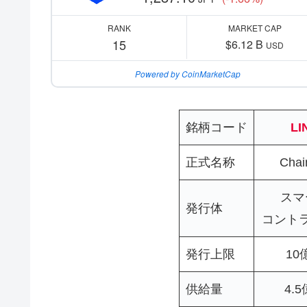
RANK
MARKET CAP
15
$6.12 B
USD
Powered by CoinMarketCap
銘柄コード
LI
正式名称
Chai
スマ
発行体
コント
発行上限
10
供給量
4.