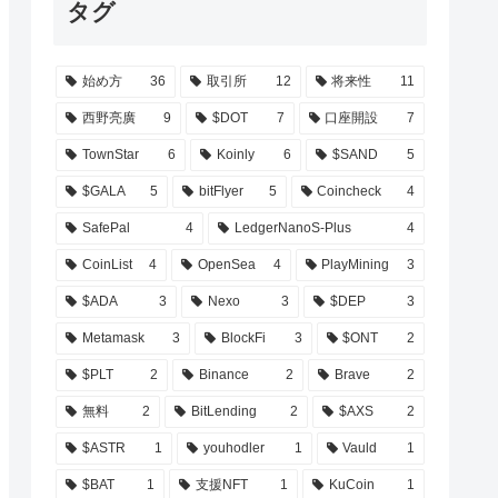
タグ
始め方
36
取引所
12
将来性
11
西野亮廣
9
$DOT
7
口座開設
7
TownStar
6
Koinly
6
$SAND
5
$GALA
5
bitFlyer
5
Coincheck
4
SafePal
4
LedgerNanoS-Plus
4
CoinList
4
OpenSea
4
PlayMining
3
$ADA
3
Nexo
3
$DEP
3
Metamask
3
BlockFi
3
$ONT
2
$PLT
2
Binance
2
Brave
2
無料
2
BitLending
2
$AXS
2
$ASTR
1
youhodler
1
Vauld
1
$BAT
1
支援NFT
1
KuCoin
1