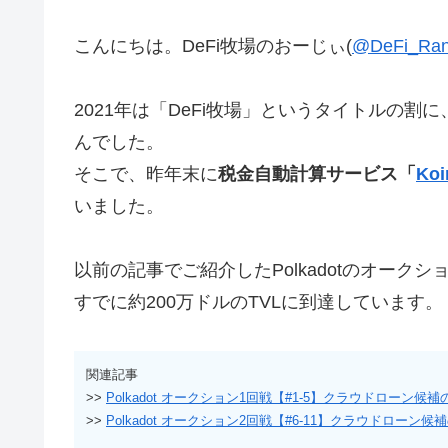
こんにちは。DeFi牧場のおーじぃ(
@DeFi_Ra
2021年は「DeFi牧場」というタイトルの割
んでした。
そこで、昨年末に
税金自動計算サービス「
Koi
いました。
以前の記事でご紹介したPolkadotのオークシ
すでに約200万ドルのTVLに到達しています。
関連記事
>>
Polkadot オークション1回戦【#1-5】クラウドローン
>>
Polkadot オークション2回戦【#6-11】クラウドローン