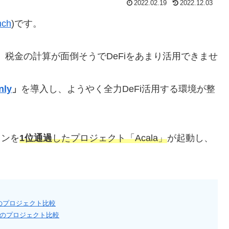
2022.02.19
2022.12.03
nch
)です。
に、税金の計算が面倒そうでDeFiをあまり活用できませ
nly
」
を導入し、ようやく全力DeFi活用する環境が整
ョンを
1位通過
したプロジェクト「Acala」
が起動し、
候補のプロジェクト比較
候補のプロジェクト比較