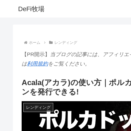
DeFi牧場
ホーム
レンディング
【PR開示】
当ブログの記事には、アフィリエ
は
利用規約
をご覧ください。
Acala(アカラ)の使い方｜
ンを発行できる!
レンディング