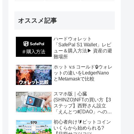
オススメ記事
ハードウォレット
「SafePal S1 Wallet」レビ
ュー＆購入方法▶ 資産の避
難場所
ホット v.s コールド🔒ウォレ
ットの違いをLedgerNano
とMetamaskで比較
スマホ版｜心臓
(SHINZO)NFTの買い方【3
ステップ】西野さん設立
「えんとつ町DAO」へのパ
スポート
初心者向け🔰ビットコイン
いくらから始められる?
【目指せコツコツ