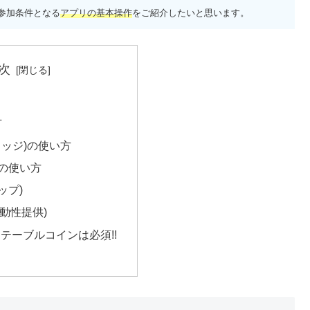
参加条件となる
アプリの基本操作
をご紹介したいと思います。
次
方
ブリッジ)の使い方
SDの使い方
ップ)
y(流動性提供)
にステーブルコインは必須!!