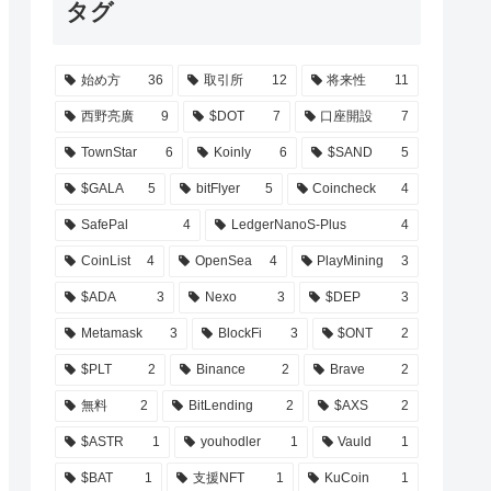
タグ
始め方
36
取引所
12
将来性
11
西野亮廣
9
$DOT
7
口座開設
7
TownStar
6
Koinly
6
$SAND
5
$GALA
5
bitFlyer
5
Coincheck
4
SafePal
4
LedgerNanoS-Plus
4
CoinList
4
OpenSea
4
PlayMining
3
$ADA
3
Nexo
3
$DEP
3
Metamask
3
BlockFi
3
$ONT
2
$PLT
2
Binance
2
Brave
2
無料
2
BitLending
2
$AXS
2
$ASTR
1
youhodler
1
Vauld
1
$BAT
1
支援NFT
1
KuCoin
1