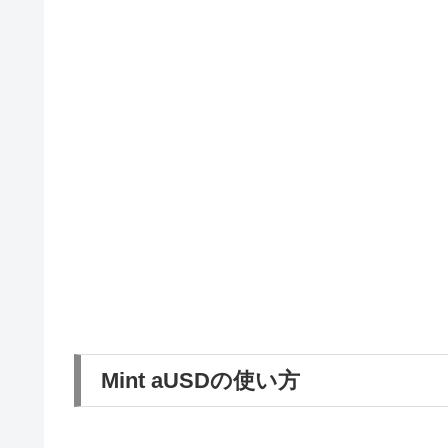
Mint aUSDの使い方
Mint(ミント)とは、仮想通貨を担保に
ステーブ
コイン(=aUSD)
を作る操作です。
安定した通貨ほど担保としての価値が高く、
い価値でたくさんのaUSDを作ることができま