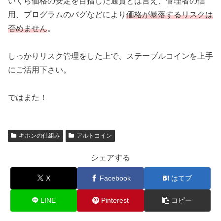
いくら価格の安定を目指した通貨とは言え、管理者の信
用、プログラムのバグなどにより
価格が暴落するリスクは
否めません
。
しっかりリスク管理をした上で、ステーブルコインを上手
にご活用下さい。
ではまた！
キホンの仕組み
アルトコイン
シェアする
X
Facebook
はてブ
LINE
Pinterest
コピー