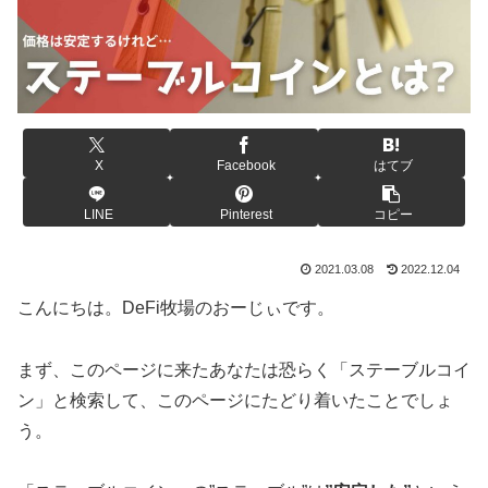
X
Facebook
はてブ
LINE
Pinterest
コピー
2021.03.08
2022.12.04
こんにちは。DeFi牧場のおーじぃです。
まず、このページに来たあなたは恐らく「ステーブルコイ
ン」と検索して、このページにたどり着いたことでしょ
う。