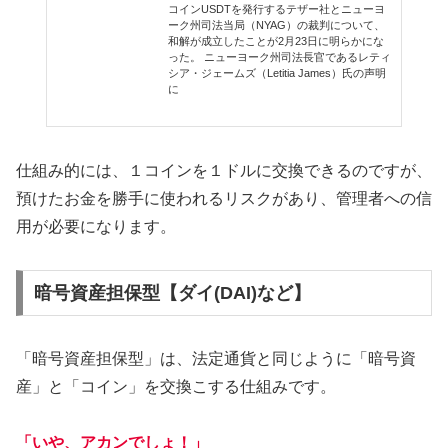
コインUSDTを発行するテザー社とニューヨ
ーク州司法当局（NYAG）の裁判について、
和解が成立したことが2月23日に明らかにな
った。 ニューヨーク州司法長官であるレティ
シア・ジェームズ（Letitia James）氏の声明
に
仕組み的には、１コインを１ドルに交換できるのですが、
預けたお金を勝手に使われるリスクがあり、管理者への信
用が必要になります。
暗号資産担保型【ダイ(DAI)など】
「暗号資産担保型」は、法定通貨と同じように「暗号資
産」と「コイン」を交換こする仕組みです。
「いや、アカンでしょ！」