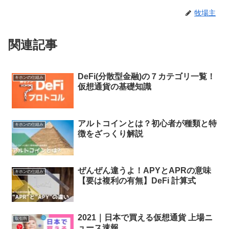
牧場主
関連記事
DeFi(分散型金融)の７カテゴリ一覧！
キホンの仕組み
仮想通貨の基礎知識
アルトコインとは？初心者が種類と特
キホンの仕組み
徴をざっくり解説
ぜんぜん違うよ！APYとAPRの意味
キホンの仕組み
【要は複利の有無】DeFi 計算式
2021｜日本で買える仮想通貨 上場ニ
取引所
ュース速報