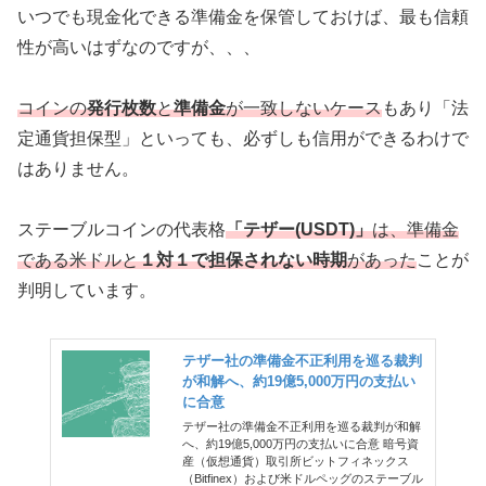
いつでも現金化できる準備金を保管しておけば、最も信頼
性が高いはずなのですが、、、
コインの
発行枚数
と
準備金
が一致しないケース
もあり「法
定通貨担保型」といっても、必ずしも信用ができるわけで
はありません。
ステーブルコインの代表格
「テザー(USDT)」
は、準備金
である米ドルと
１対１で担保されない時期
があった
ことが
判明しています。
テザー社の準備金不正利用を巡る裁判
が和解へ、約19億5,000万円の支払い
に合意
テザー社の準備金不正利用を巡る裁判が和解
へ、約19億5,000万円の支払いに合意 暗号資
産（仮想通貨）取引所ビットフィネックス
（Bitfinex）および米ドルペッグのステーブル