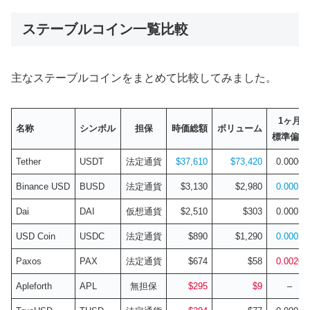
ステーブルコイン一覧比較
主なステーブルコインをまとめて比較してみました。
1ヶ月
名称
シンボル
担保
時価総額
ボリューム
標準偏差
Tether
USDT
法定通貨
$37,610
$73,420
0.0006
Binance USD
BUSD
法定通貨
$3,130
$2,980
0.0002
Dai
DAI
仮想通貨
$2,510
$303
0.0007
USD Coin
USDC
法定通貨
$890
$1,290
0.0002
Paxos
PAX
法定通貨
$674
$58
0.0020
Apleforth
APL
無担保
$295
$9
–