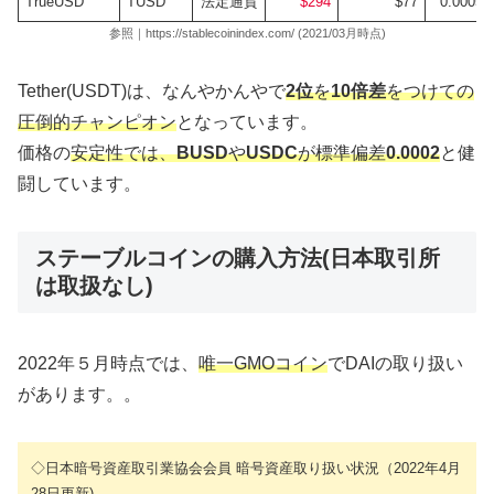
TrueUSD
TUSD
法定通貨
$294
$77
0.0005
参照｜https://stablecoinindex.com/ (2021/03月時点)
Tether(USDT)は、なんやかんやで
2位
を
10倍差
をつけての
圧倒的チャンピオン
となっています。
価格の
安定性では、
BUSD
や
USDC
が標準偏差
0.0002
と健
闘しています。
ステーブルコインの購入方法(日本取引所
は取扱なし)
2022年５月時点では、
唯一GMOコイン
でDAIの取り扱い
があります。。
◇日本暗号資産取引業協会会員 暗号資産取り扱い状況（2022年4月
28日更新)