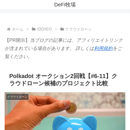
DeFi牧場
ホーム
IDO/IEO
クラウドローン
【PR開示】
当ブログの記事には、アフィリエイトリンク
が含まれている場合があります。 詳しくは
利用規約
をご
覧ください。
Polkadot オークション2回戦【#6-11】ク
ラウドローン候補のプロジェクト比較
クラウドローン