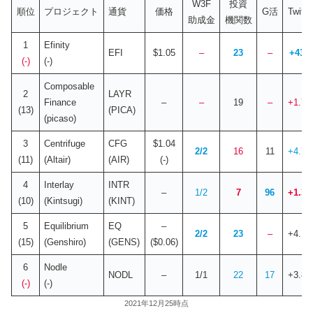
W3F
投資
順位
プロジェクト
通貨
価格
G活
Twitte
助成金
機関数
1
Efinity
EFI
$1.05
–
23
–
+43
(-)
(-)
Composable
2
LAYR
Finance
–
–
19
–
+1.7
(13)
(PICA)
(picaso)
3
Centrifuge
CFG
$1.04
2/2
16
11
+4.7
(11)
(Altair)
(AIR)
(-)
4
Interlay
INTR
–
1/2
7
96
+1.3
(10)
(Kintsugi)
(KINT)
5
Equilibrium
EQ
–
2/2
23
–
+4.1
(15)
(Genshiro)
(GENS)
($0.06)
6
Nodle
NODL
–
1/1
22
17
+3.8
(-)
(-)
2021年12月25時点