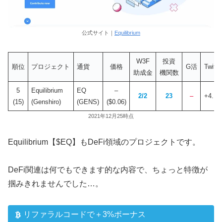
公式サイト｜
Equilibrium
W3F
投資
順位
プロジェクト
通貨
価格
G活
Twitte
助成金
機関数
5
Equilibrium
EQ
–
2/2
23
–
+4.1
(15)
(Genshiro)
(GENS)
($0.06)
2021年12月25時点
Equilibrium【$EQ】もDeFi領域のプロジェクトです。
DeFi関連は何でもできます的な内容で、ちょっと特徴が
掴みきれませんでした…。
リファラルコードで＋3%ボーナス