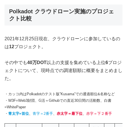
Polkadot クラウドローン実施のプロジェ
クト比較
2021年12月25日現在、クラウドローンに参加しているの
は
12
プロジェクト。
その中でも
40万DOT
以上の支援を集めている上位
6
プロジ
ェクトについて、現時点での調達額順に概要をまとめまし
た。
・カッコ内はPolkadotのテスト版”Kusama”での通過順位&名称など
・W3F=Web3財団、G活＝Githubでの直近30日間の活動数、白書
=WhitePaper
・
青太字=首位
、
青字＝2番手
、
赤太字＝最下位
、
赤字＝下２番手