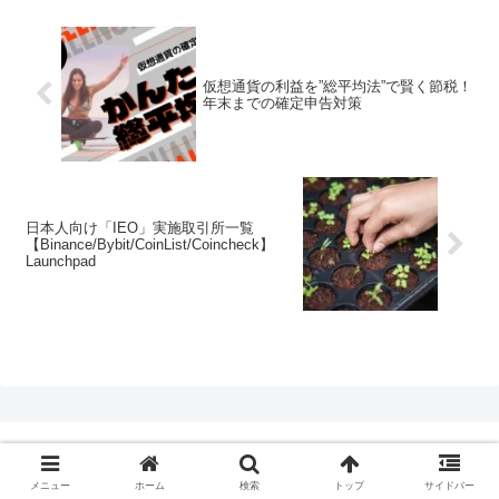
仮想通貨の利益を”総平均法”で賢く節税！
年末までの確定申告対策
日本人向け「IEO」実施取引所一覧
【Binance/Bybit/CoinList/Coincheck】
Launchpad
DeFi牧場
メニュー
ホーム
検索
トップ
サイドバー