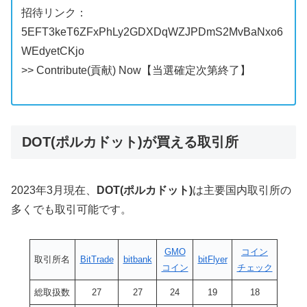
招待リンク：
5EFT3keT6ZFxPhLy2GDXDqWZJPDmS2MvBaNxo6
WEdyetCKjo
>> Contribute(貢献) Now
【当選確定次第終了】
DOT(ポルカドット)が買える取引所
2023年3月現在、
DOT(ポルカドット)
は主要国内取引所の
多くでも取引可能です。
GMO
コイン
取引所名
BitTrade
bitbank
bitFlyer
コイン
チェック
総取扱数
27
27
24
19
18