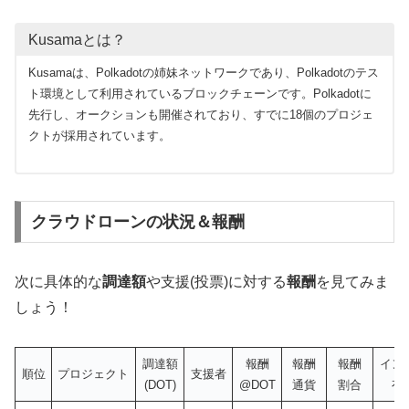
Kusamaとは？
Kusamaは、Polkadotの姉妹ネットワークであり、Polkadotのテス
ト環境として利用されているブロックチェーンです。Polkadotに
先行し、オークションも開催されており、すでに18個のプロジェ
クトが採用されています。
クラウドローンの状況＆報酬
次に具体的な
調達額
や支援(投票)に対する
報酬
を見てみま
しょう！
調達額
報酬
報酬
報酬
イン
順位
プロジェクト
支援者
(DOT)
@DOT
通貨
割合
有