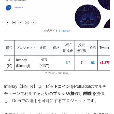
公式サイト｜
Interlay
W3F
投資
順位
プロジェクト
通貨
価格
G活
Twitter
助成金
機関数
4
Interlay
INTR
–
1/2
7
96
+1.3万
(10)
(Kintsugi)
(KINT)
2021年12月25時点
Interlay【$INTR】は、
ビットコイン
をPolkadotのマルチ
チェーンで利用するための
ブリッジ(橋渡し)機能
を提供
し、DeFiでの運用を可能にするプロジェクトです。