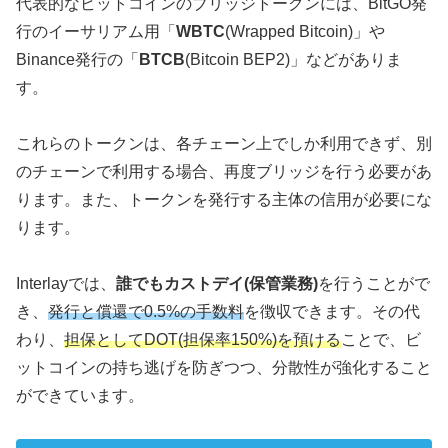
代表的なビットコインのブリッジトークンには、BitGO発
行のイーサリアム用「
WBTC
(Wrapped Bitcoin)」や
Binance発行の「
BTCB
(Bitcoin BEP2)」などがありま
す。
これらのトークンは、各チェーン上でしか利用できず、別
のチェーンで利用する場合、再度ブリッジを行う必要があ
ります。また、トークンを発行する主体の信用が必要にな
ります。
Interlayでは、
誰でもカストデイ(保管業務)
を行うことがで
き、
発行と償還で0.5%の手数料
を徴収できます。その代
わり、
担保としてDOT(担保率150%)を預ける
ことで、ビ
ットコインの持ち逃げを防ぎつつ、分散性が強化すること
ができています。