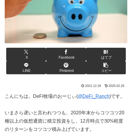
X
Facebook
はてブ
LINE
Pinterest
コピー
2021.12.26
2025.02.25
こんにちは。DeFi牧場のおーじぃ(
@DeFi_Ranch
)です。
いまさら遅いと言われつつも、2020年末からコツコツ20
種以上の仮想通貨に積立投資をし、12月時点で30%程度
のリターンをコツコツ積み上げています。