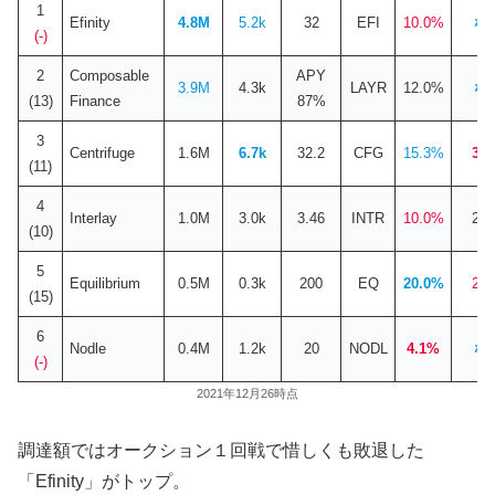
1
Efinity
4.8M
5.2k
32
EFI
10.0%
な
(-)
2
Composable
APY
3.9
M
4.3k
LAYR
12.0%
な
(13)
Finance
87%
3
Centrifuge
1.6
M
6.7k
32.2
CFG
15.3%
3.
(11)
4
Interlay
1.0
M
3.0k
3.46
INTR
10.0%
2.
(10)
5
Equilibrium
0.5
M
0.3k
200
EQ
20.0%
2.
(15)
6
Nodle
0.4
M
1.2k
20
NODL
4.1%
な
(-)
2021年12月26時点
調達額ではオークション１回戦で惜しくも敗退した
「Efinity」がトップ。