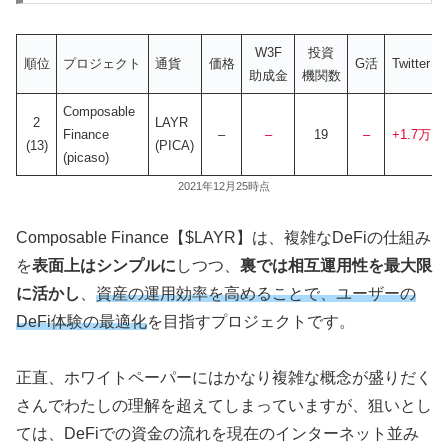
W3F
投資
順位
プロジェクト
通貨
価格
G活
Twitter
助成金
機関数
Composable
2
LAYR
Finance
–
–
19
–
+1.7万
(13)
(PICA)
(picaso)
2021年12月25時点
Composable Finance【$LAYR】は、複雑なDeFiの仕組み
を
表面上はシンプルに
しつつ、
裏では相互運用性を最大限
に活かし
、
資産の運用効率を高めることで、ユーザーの
DeFi体験の最適化
を目指すプロジェクトです。
正直、ホワイトペーパーにはかなり複雑な概念が盛りだく
さんでわたしの理解を超えてしまっていますが、狙いとし
ては、DeFiでの資金の流れを現在のインターネット並み