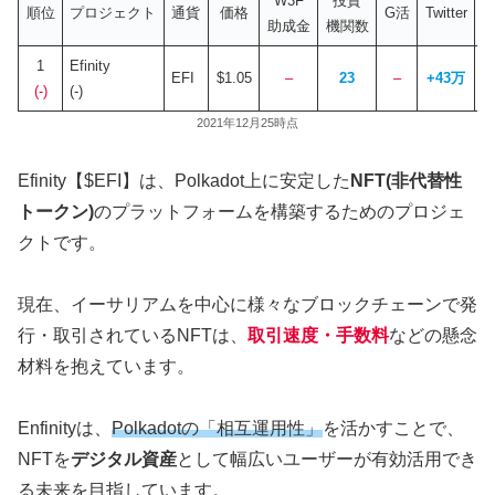
W3F
投資
順位
プロジェクト
通貨
価格
G活
Twitter
助成金
機関数
1
Efinity
EFI
$1.05
–
23
–
+43万
(-)
(-)
2021年12月25時点
Efinity【$EFI】は、Polkadot上に安定した
NFT(非代替性
トークン)
のプラットフォームを構築するためのプロジェ
クトです。
現在、イーサリアムを中心に様々なブロックチェーンで発
行・取引されているNFTは、
取引速度・手数料
などの懸念
材料を抱えています。
Enfinityは、
Polkadotの「相互運用性」
を活かすことで、
NFTを
デジタル資産
として幅広いユーザーが有効活用でき
る未来を目指しています。