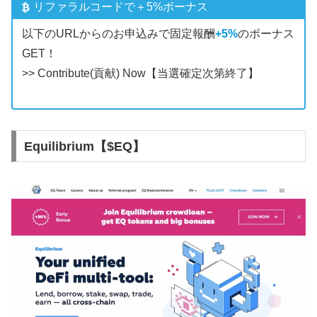
リファラルコードで＋5%ボーナス
以下のURLからのお申込みで固定報酬
+5%
のボーナス
GET！
>> Contribute(貢献) Now
【当選確定次第終了】
Equilibrium【$EQ】