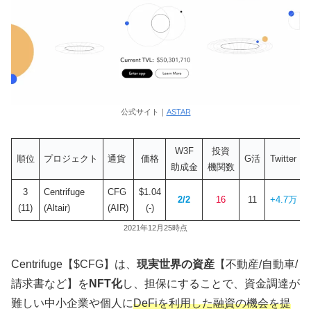
公式サイト｜
ASTAR
W3F
投資
順位
プロジェクト
通貨
価格
G活
Twitter
助成金
機関数
3
Centrifuge
CFG
$1.04
2/2
16
11
+4.7万
(11)
(Altair)
(AIR)
(-)
2021年12月25時点
Centrifuge【$CFG】は、
現実世界の資産
【不動産/自動車/
請求書など】を
NFT化
し、担保にすることで、資金調達が
難しい中小企業や個人に
DeFiを利用した融資の機会を提