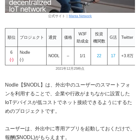
公式サイト｜
Manta Network
W3F
投資
順位
プロジェクト
通貨
価格
G活
Twitter
助成金
機関数
6
Nodle
NODL
–
1/1
22
17
+3.8万
(-)
(-)
2021年12月25時点
Nodle【$NODL】は、外出中のユーザーのスマートフォ
ンを利用することで、企業や行政がまちなかに設置した
IoTデバイスが低コストでネット接続できるようにするた
めのプロジェクトです。
ユーザーは、外出中に専用アプリを起動しておくだけで、
報酬($NODL)がもらえます。