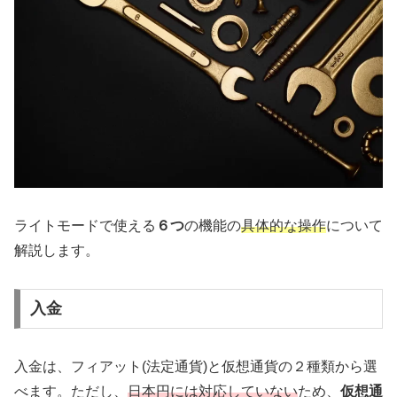
ライトモードで使える
６つ
の機能の
具体的な操作
について
解説します。
入金
入金は、フィアット(法定通貨)と仮想通貨の２種類から選
べます。ただし、
日本円には対応していない
ため、
仮想通