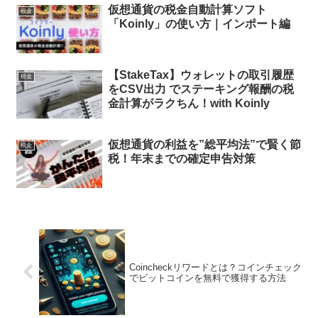
仮想通貨の税金自動計算ソフト
税金
「Koinly」の使い方｜インポート編
【StakeTax】ウォレットの取引履歴
税金
をCSV出力 でステーキング報酬の税
金計算がラクちん！with Koinly
仮想通貨の利益を”総平均法”で賢く節
税金
税！年末までの確定申告対策
Coincheckリワードとは？コインチェック
でビットコインを無料で獲得する方法