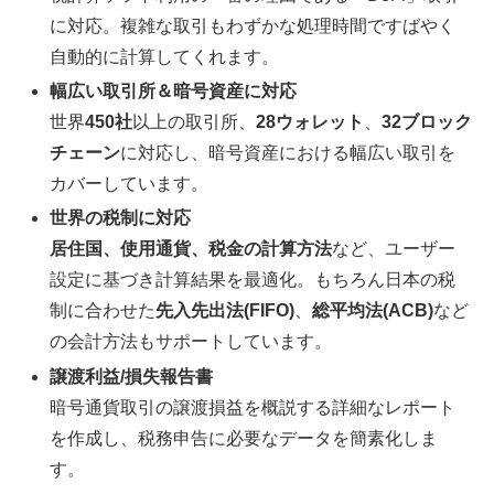
に対応。複雑な取引もわずかな処理時間ですばやく
自動的に計算してくれます。
幅広い取引所＆暗号資産に対応
世界
450社
以上の取引所、
28ウォレット
、
32ブロック
チェーン
に対応し、暗号資産における幅広い取引を
カバーしています。
世界の税制に対応
居住国、使用通貨、税金の計算方法
など、ユーザー
設定に基づき計算結果を最適化。もちろん日本の税
制に合わせた
先入先出法(FIFO)
、
総平均法(ACB)
など
の会計方法もサポートしています。
譲渡利益/損失報告書
暗号通貨取引の譲渡損益を概説する詳細なレポート
を作成し、税務申告に必要なデータを簡素化しま
す。