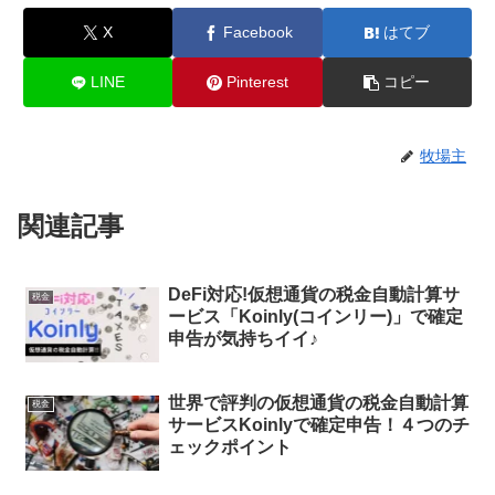
X
Facebook
はてブ
LINE
Pinterest
コピー
牧場主
関連記事
DeFi対応!仮想通貨の税金自動計算サ
税金
ービス「Koinly(コインリー)」で確定
申告が気持ちイイ♪
世界で評判の仮想通貨の税金自動計算
税金
サービスKoinlyで確定申告！４つのチ
ェックポイント