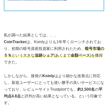
私が調べた結果としては、、、
CoinTracker
は、Koinlyよりも1年早くローンチされてお
り、初期の暗号資産投資家に利用されたため、
暗号市場の
５％
という大きな
追跡シェア
(あくまで
金額ベース
)を獲得
できた。
しかしながら、後発の
Koinly
はより細かな改善点に対応
し、新規ユーザーにとっても使い勝手の良いサービスにな
っており、レビューサイトTrustpilotでも、
約1,500名
の
平
均点4.8点
と評判が高い結果となっている。という印象で
す。