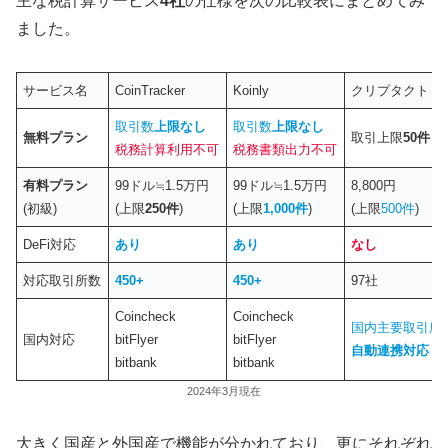
主な税計算サービス
4社
の仕様を次の比較表にまとめてみ
ました。
サービス名
CoinTracker
Koinly
クリプタクト
取引数
上限なし
取引数
上限なし
無料プラン
取引上限
50件
税務計算利用不可
税務書類出力不可
有料プラン
99ドル≒1.5万円
99ドル≒1.5万円
8,800円
(初級)
(上限
250件
)
(上限
1,000件
)
(上限
500件
)
DeFi対応
あり
あり
なし
対応取引所数
450+
450+
97社
Coincheck
Coincheck
国内主要取引所
国内対応
bitFlyer
bitFlyer
自動連携対応
bitbank
bitbank
2024年3月現在
大きく国産と外国産で機能が分かれており、更にそれぞれ