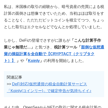
私は、米国株の取引の経験から、暗号資産の売買による税
計算の面倒さは想像できていたため、当初はほぼ取引をす
ることなく、ただただビットコインを積立てつつ、ちょっ
とした取引はエクセルなどでなんとか処理していました。
しかし、DeFiの登場でさすがに誰もが
「こんな計算手作
業じゃ無理だ…」
と気づき、
税計算ツール「
面倒な仮想通
貨の損益計算を全自動で【CRYPTACT（クリプタク
ト）】
」
や
「
Koinly
」
の利用を開始しました。
関連記事
>>
DeFi対応!仮想通貨の税金自動計算サービス
「Koinly(コインリー)」で確定申告が気持ちイイ♪
そんな中、OpenSeaからNFTの取引に関する税金計算の