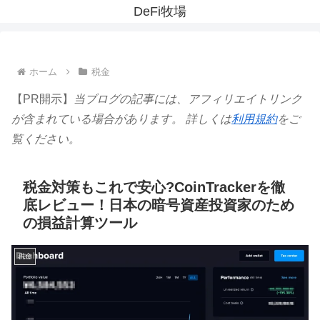
DeFi牧場
ホーム
税金
【PR開示】
当ブログの記事には、アフィリエイトリンク
が含まれている場合があります。 詳しくは
利用規約
をご
覧ください。
税金対策もこれで安心?CoinTrackerを徹
底レビュー！日本の暗号資産投資家のため
の損益計算ツール
税金