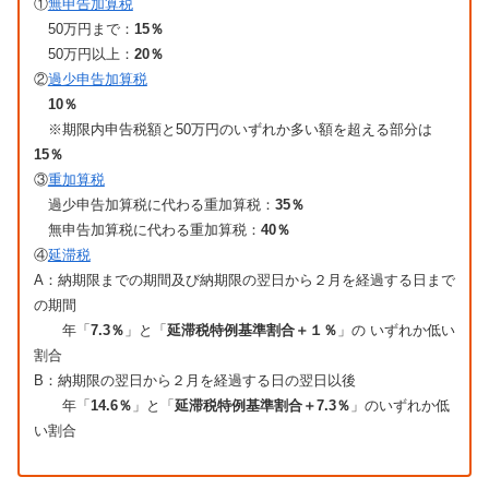
①
無申告加算税
50万円まで：
15％
50万円以上：
20％
②
過少申告加算税
10％
※期限内申告税額と50万円のいずれか多い額を超える部分は
15％
③
重加算税
過少申告加算税に代わる重加算税：
35％
無申告加算税に代わる重加算税：
40％
④
延滞税
A：納期限までの期間及び納期限の翌日から２月を経過する日まで
の期間
年「
7.3％
」と「
延滞税特例基準割合＋１％
」の いずれか低い
割合
B：納期限の翌日から２月を経過する日の翌日以後
年「
14.6％
」と「
延滞税特例基準割合＋7.3％
」のいずれか低
い割合