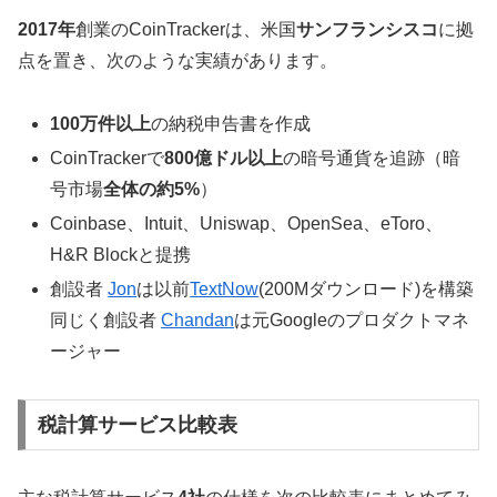
2017年
創業のCoinTrackerは、米国
サンフランシスコ
に拠
点を置き、次のような実績があります。
100万件以上
の納税申告書を作成
CoinTrackerで
800億ドル以上
の暗号通貨を追跡（暗
号市場
全体の約5%
）
Coinbase、Intuit、Uniswap、OpenSea、eToro、
H&R Blockと提携
創設者
Jon
は以前
TextNow
(200Mダウンロード)を構築
同じく創設者
Chandan
は元Googleのプロダクトマネ
ージャー
税計算サービス比較表