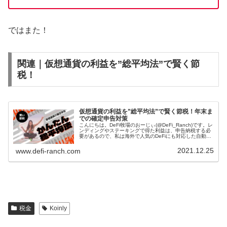
ではまた！
関連｜仮想通貨の利益を”総平均法”で賢く節
税！
仮想通貨の利益を”総平均法”で賢く節税！年末ま
での確定申告対策
こんにちは。DeFi牧場のおーじぃ(@DeFi_Ranch)です。レ
ンディングやステーキングで得た利益は、申告納税する必
要があるので、私は海外で人気のDeFiにも対応した自動損
益計算ソフト「(コインリー)」を利用して、確定申告をす
ることにし...
2021.12.25
www.defi-ranch.com
税金
Koinly