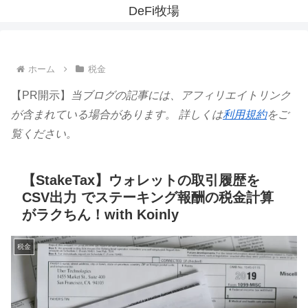
DeFi牧場
ホーム
税金
【PR開示】
当ブログの記事には、アフィリエイトリンク
が含まれている場合があります。 詳しくは
利用規約
をご
覧ください。
【StakeTax】ウォレットの取引履歴を
CSV出力 でステーキング報酬の税金計算
がラクちん！with Koinly
税金