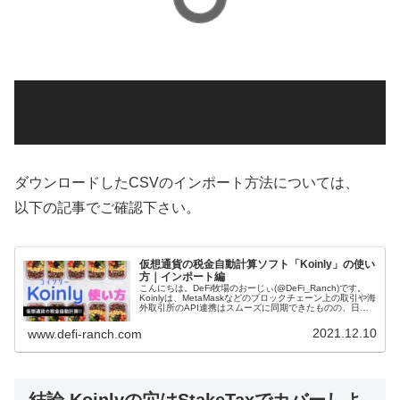
ダウンロードしたCSVのインポート方法については、
以下の記事でご確認下さい。
仮想通貨の税金自動計算ソフト「Koinly」の使い
方｜インポート編
こんにちは。DeFi牧場のおーじぃ(@DeFi_Ranch)です。
Koinlyは、MetaMaskなどのブロックチェーン上の取引や海
外取引所のAPI連携はスムーズに同期できたものの、日本
国内取引所は連携準備中とのことで、CSVを読み込ませ
る...
2021.12.10
www.defi-ranch.com