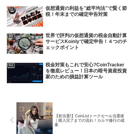
仮想通貨の利益を”総平均法”で賢く節
税金
税！年末までの確定申告対策
世界で評判の仮想通貨の税金自動計算
税金
サービスKoinlyで確定申告！４つのチ
ェックポイント
税金対策もこれで安心?CoinTracker
税金
を徹底レビュー！日本の暗号資産投資
家のための損益計算ツール
【初当選!】CoinListトークセール当選後
｜購入完了までの流れ！カルマ修行の成
果