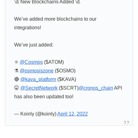
🚀 New Blockchains Added 🚀
We’ve added more blockchains to our
integrations!
We’ve just added:
⚛️
@Cosmos
($ATOM)
⚗️
@osmosiszone
($OSMO)
🔴
@kava_platform
($KAVA)
🤫
@SecretNetwork
($SCRT)
@cronos_chain
API
has also been updated too!
— Koinly (@koinly)
April 12, 2022