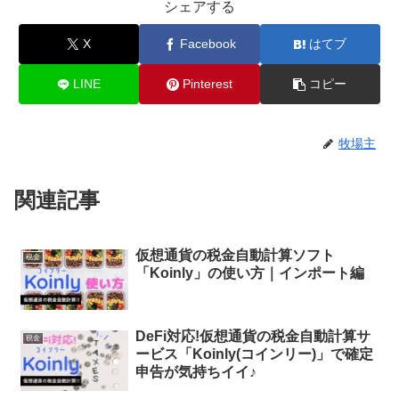
シェアする
X
Facebook
はてブ
LINE
Pinterest
コピー
牧場主
関連記事
仮想通貨の税金自動計算ソフト
税金
「Koinly」の使い方｜インポート編
DeFi対応!仮想通貨の税金自動計算サ
税金
ービス「Koinly(コインリー)」で確定
申告が気持ちイイ♪