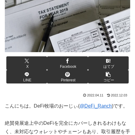
X
Facebook
はてブ
LINE
Pinterest
コピー
2022.04.11
2022.12.03
こんにちは。DeFi牧場のおーじぃ(
@DeFi_Ranch
)です。
絶賛発展途上中のDeFiを完全にカバーしきれるわけもな
く、未対応なウォレットやチェーンもあり、取引履歴を手