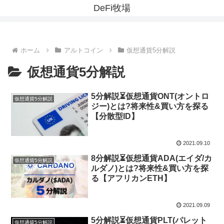
DeFi牧場
ホーム
アルトコイン
仮想通貨5分解説
仮想通貨5分解説
5分解説⏳仮想通貨ONT(オントロ
仮想通貨5分解説
ジー)とは?将来性&買い方を探る
【分散型ID】
2021.09.10
8分解説⏳仮想通貨ADA(エイダ/カ
仮想通貨5分解説
ルダノ)とは?将来性&買い方を探
る【アフリカンETH】
2021.09.09
5分解説⏳仮想通貨PLT(パレット
仮想通貨5分解説