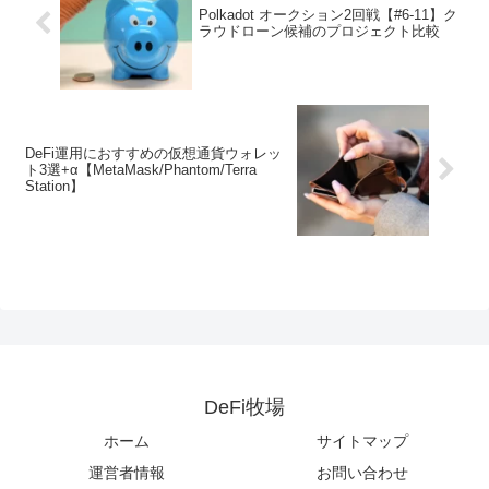
Polkadot オークション2回戦【#6-11】ク
ラウドローン候補のプロジェクト比較
DeFi運用におすすめの仮想通貨ウォレッ
ト3選+α【MetaMask/Phantom/Terra
Station】
DeFi牧場
ホーム
サイトマップ
運営者情報
お問い合わせ