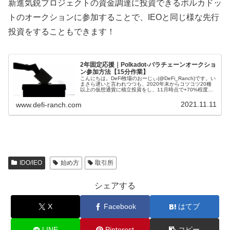
新進気鋭プロジェクトの資金調達に投資できるポルカドッ
トのオークションに参加することで、IEOと同じ様な先行
投資をすることもできます！
2年固定応援｜Polkadot-パラチェーンオークショ
ン参加方法【15分作業】
こんにちは。DeFi牧場のおーじぃ(@DeFi_Ranch)です。い
まさら遅いと言われつつも、2020年末からコツコツ20種
以上の仮想通貨に積立投資をし、11月時点で+70%程度の
リターンをコツコツ積み上げています。そのポートフォリ
オ内でも...
2021.11.11
www.defi-ranch.com
IDO/IEO
始め方
取引所
シェアする
X
Facebook
はてブ
LINE
Pinterest
コピー