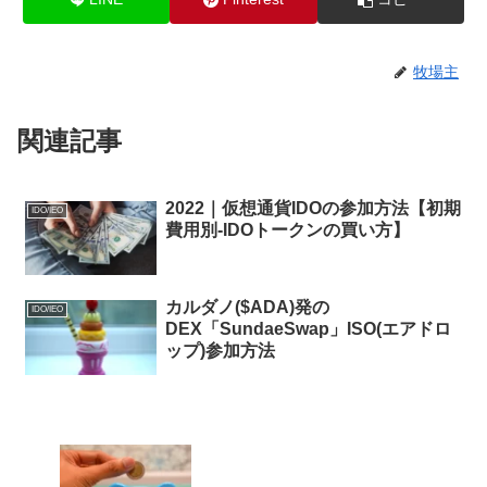
牧場主
関連記事
2022｜仮想通貨IDOの参加方法【初期
IDO/IEO
費用別-IDOトークンの買い方】
カルダノ($ADA)発の
IDO/IEO
DEX「SundaeSwap」ISO(エアドロ
ップ)参加方法