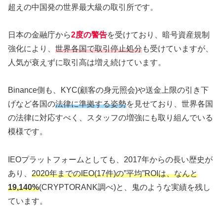
超えの中国発の世界最大級の取引所です。
日本の金融庁から
2度の警告
を受けており、暗号資産規制
強化により、
世界各国で取引停止処分
も受けていますが、
人気が衰えずに取引高は増え続けています。
Binance側も、KYC(顧客の身元照会)や送金上限の引き下
げなど各国の
法律に準拠する姿勢
を見せており、世界各国
の法律に対応すべく、スタッフの増強にも取り組んでいる
模様です。
IEOプラットフォームとしても、2017年からの長い歴史が
あり、
2020年までのIEO(17件)の”平均”ROIは、なんと
19,140%
(CRYPTORANK調べ)と、鬼のような実績を残し
ています。