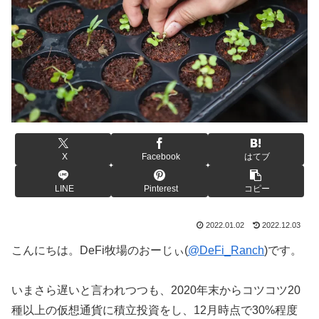
X
Facebook
はてブ
LINE
Pinterest
コピー
2022.01.02
2022.12.03
こんにちは。DeFi牧場のおーじぃ(
@DeFi_Ranch
)です。
いまさら遅いと言われつつも、2020年末からコツコツ20
種以上の仮想通貨に積立投資をし、12月時点で30%程度