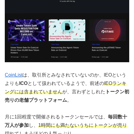
CoinList
は、取引所とみなされていないのか、IEOという
よりも
ICO
として扱われているようで、前述の
IEOランキ
ングには含まれていません
が、言わずとしれた
トークン初
売りの老舗プラットフォーム
。
月に1回程度で開催されるトークンセールでは、
毎回数十
万人が参加
し、
1時間にも満たないうちにトークンが売り
切れてしまう
ほどの人気っぷり。