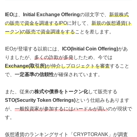
IEO
は、
Initial Exchange Offering
の頭文字で、
新規株式
の販売で資金を調達するIPO
に対して、
新規の仮想通貨(ト
ークン)の販売で資金調達をする
ことを差します。
IEOが登場する以前には、
ICO(Initial Coin Offering)
があ
りましたが、
多くの詐欺が多発
したため、今では
Exchange(取引所)
が仲介しプロジェクトを審査
すること
で、
一定基準の信頼性
が確保されています。
また、従来の
株式や債券をトークン化
して販売する
STO(Security Token Offerings)
という仕組みもあります
が、
一般投資家が参加するにはハードルが高い
のが現状で
す。
仮想通貨のランキングサイト「CRYPTORANK」が調査