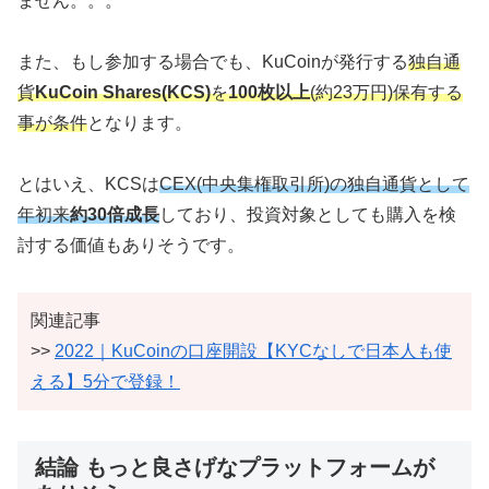
ません。。。
また、もし参加する場合でも、KuCoinが発行する
独自通
貨
KuCoin Shares(KCS)
を
100枚以上
(約23万円)保有する
事が条件
となります。
とはいえ、KCSは
CEX(中央集権取引所)の独自通貨として
年初来
約30倍成長
しており、投資対象としても購入を検
討する価値もありそうです。
関連記事
>>
2022｜KuCoinの口座開設【KYCなしで日本人も使
える】5分で登録！
結論 もっと良さげなプラットフォームが