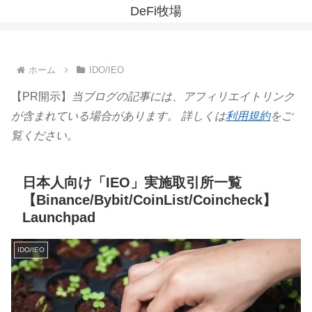
DeFi牧場
ホーム
IDO/IEO
【PR開示】
当ブログの記事には、アフィリエイトリンク
が含まれている場合があります。 詳しくは
利用規約
をご
覧ください。
日本人向け「IEO」実施取引所一覧
【Binance/Bybit/CoinList/Coincheck】
Launchpad
IDO/IEO