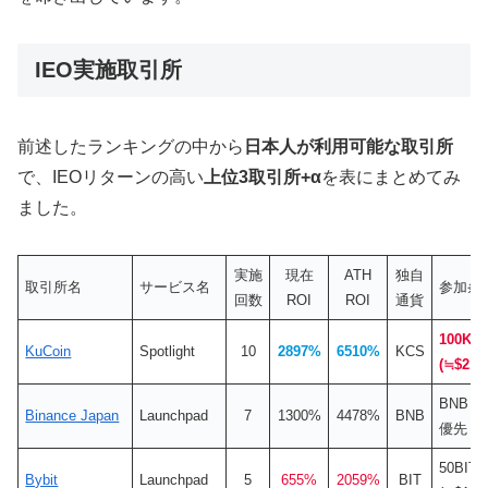
IEO実施取引所
前述したランキングの中から
日本人が利用可能な取引所
で、IEOリターンの高い
上位3取引所+α
を表にまとめてみ
ました。
実施
現在
ATH
独自
取引所名
サービス名
参加条
回数
ROI
ROI
通貨
100K
KuCoin
Spotlight
10
2897%
6510%
KCS
(≒$2,20
BNB
Binance Japan
Launchpad
7
1300%
4478%
BNB
優先
50BIT
Bybit
Launchpad
5
655%
2059%
BIT