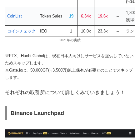
(
≒$100
1,300
CoinList
Token Sales
19
6.34x
19.6x
–
獲得で
コインチェック
IEO
1
10.0x
23.3x
–
ランダ
2021年の実績
※FTX、Huobi Globalは、現在日本人向けにサービスを提供していない
ためスキップします。
※Gate.ioは、50,000GT(
≒3,500万)以上保有が必要とのことでスキップ
します。
それぞれの取引所について詳しくみていきましょう！
Binance Launchpad