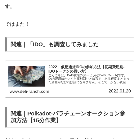
す。
ではまた！
関連｜「IDO」も調査してみました
2022｜仮想通貨IDOの参加方法【初期費用別-
IDOトークンの買い方】
こんにちは。DeFi牧場のおーじぃ(@DeFi_Ranch)です。
DeFi運用はがいくら高利回りとは言え、ある程度まとまっ
た資金がなければ話になりません。そこで、少ない資金を
高速で増やすべく肉食系投資「IDO」にもチャレンジして
みたいと思い...
2022.01.20
www.defi-ranch.com
関連｜Polkadot-パラチェーンオークション参
加方法【15分作業】