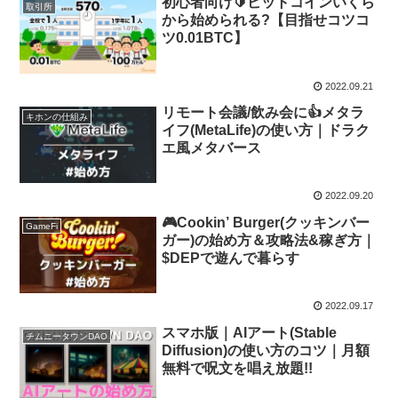
初心者向け🔰ビットコインいくら
取引所
から始められる?【目指せコツコ
ツ0.01BTC】
2022.09.21
リモート会議/飲み会に👍メタラ
キホンの仕組み
イフ(MetaLife)の使い方｜ドラク
エ風メタバース
2022.09.20
🎮Cookin’ Burger(クッキンバー
GameFi
ガー)の始め方＆攻略法&稼ぎ方｜
$DEPで遊んで暮らす
2022.09.17
スマホ版｜AIアート(Stable
チムニータウンDAO
Diffusion)の使い方のコツ｜月額
無料で呪文を唱え放題!!