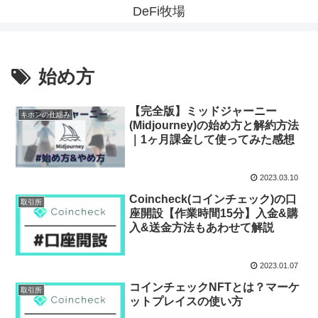
DeFi牧場
始め方
【完全版】ミッドジャーニー
キホンの仕組み
(Midjourney)の始め方と解約方法
｜1ヶ月課金して使ってみた感想
2023.03.10
Coincheck(コインチェック)の口
取引所
座開設【作業時間15分】入金&購
入&送金方法もあわせて解説
2023.01.07
コインチェックNFTとは？マーケ
取引所
ットプレイスの使い方