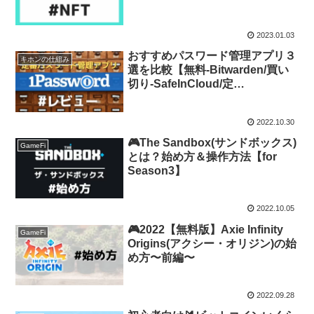
2023.01.03
おすすめパスワード管理アプリ３
キホンの仕組み
選を比較【無料-Bitwarden/買い
切り-SafeInCloud/定
番-1Password】
2022.10.30
🎮The Sandbox(サンドボックス)
GameFi
とは？始め方＆操作方法【for
Season3】
2022.10.05
🎮2022【無料版】Axie Infinity
GameFi
Origins(アクシー・オリジン)の始
め方〜前編〜
2022.09.28