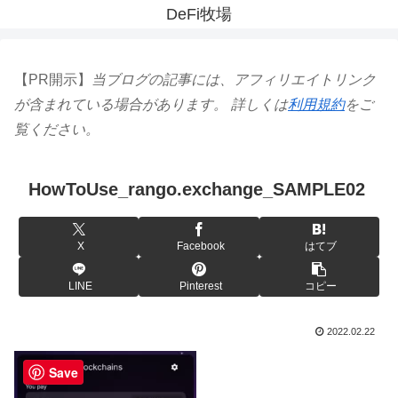
DeFi牧場
【PR開示】
当ブログの記事には、アフィリエイトリンク
が含まれている場合があります。 詳しくは
利用規約
をご
覧ください。
HowToUse_rango.exchange_SAMPLE02
X
Facebook
はてブ
LINE
Pinterest
コピー
2022.02.22
Save