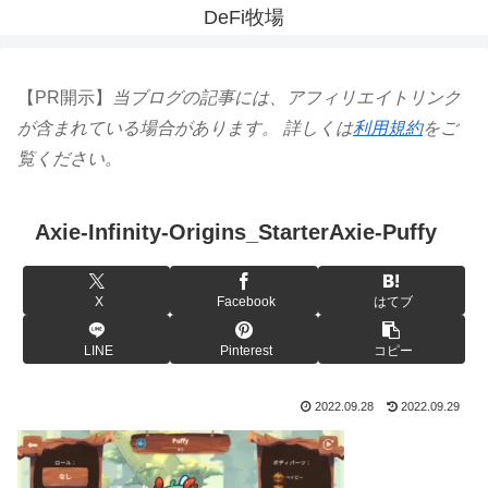
DeFi牧場
【PR開示】
当ブログの記事には、アフィリエイトリンク
が含まれている場合があります。 詳しくは
利用規約
をご
覧ください。
Axie-Infinity-Origins_StarterAxie-Puffy
X
Facebook
はてブ
LINE
Pinterest
コピー
2022.09.28
2022.09.29